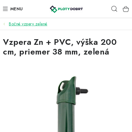
Prejsť
Hľad
na
obsah
Bočné vzpery zelené
PLETIVA A PLOTY
Vzpera Zn + PVC, výška 200
PRÍSLUŠENSTVO
cm, priemer 38 mm, zelená
BRÁNY A BRÁNKY
KONTAKT
KALKULÁTOR OPLOTENIA
REALIZÁCIA OPLOTENIA
NÁVODY