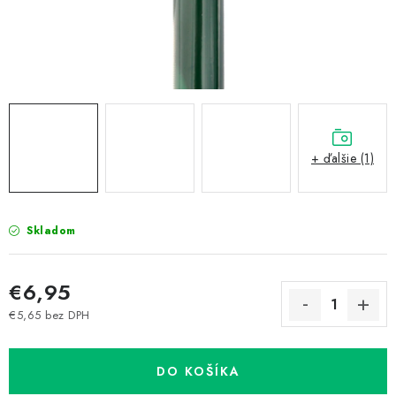
Prepravné a termín doručenia
Obchodné podmienky
Predaj v ČR
FAQ
Všetko o súboroch cookies
+ ďalšie (1)
Skladom
€6,95
€5,65 bez DPH
Jednotková cena:
DO KOŠÍKA