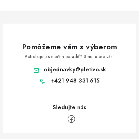
Pomôžeme vám s výberom
Potrebujete s niečím poradiť? Sme tu pre vás!
objednavky
@
pletivo.sk
+421 948 331 615
Z