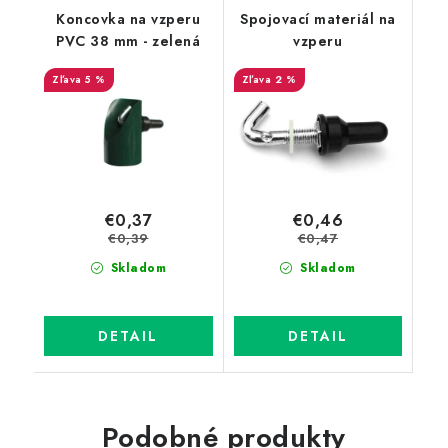
Koncovka na vzperu
Spojovací materiál na
PVC 38 mm - zelená
vzperu
5 %
2 %
€0,37
€0,46
€0,39
€0,47
Skladom
Skladom
DETAIL
DETAIL
Podobné produkty