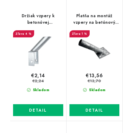
Držiak vzpery k
Platňa na montáž
betonóvej
vzpery na betónový
podhrabovej doske
základ, priemer 38 mm
4 %
1 %
pozink
€2,14
€13,56
€2,24
€13,70
Skladom
Skladom
DETAIL
DETAIL