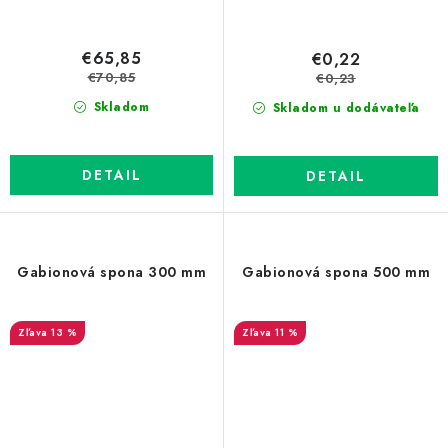
€65,85
€0,22
€70,85
€0,23
Skladom
Skladom u dodávateľa
DETAIL
DETAIL
Gabionová spona 300 mm
Gabionová spona 500 mm
13 %
11 %