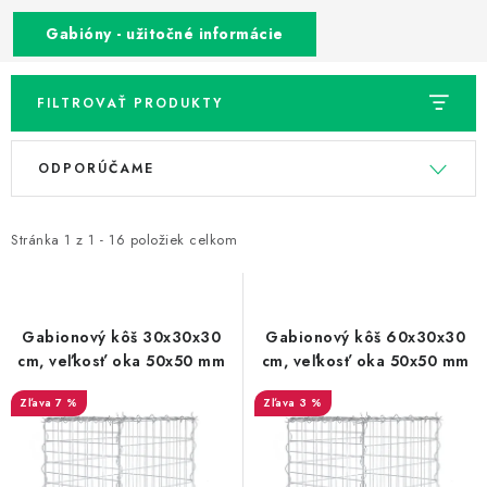
Prepravné a termín doručenia
Obchodné podmienky
Gabióny - užitočné informácie
Predaj v ČR
FAQ
Všetko o súboroch cookies
FILTROVAŤ PRODUKTY
V
R
ODPORÚČAME
ý
a
p
d
i
e
Stránka
1
z
1
-
16
položiek celkom
s
n
p
i
r
e
Gabionový kôš 30x30x30
Gabionový kôš 60x30x30
o
p
cm, veľkosť oka 50x50 mm
cm, veľkosť oka 50x50 mm
d
r
7 %
3 %
u
o
k
d