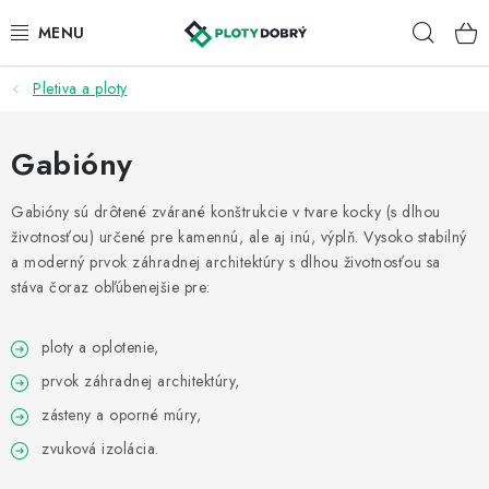
Prejsť
Hľad
na
obsah
Pletiva a ploty
PLETIVA A PLOTY
PRÍSLUŠENSTVO
Gabióny
BRÁNY A BRÁNKY
Gabióny sú drôtené zvárané konštrukcie v tvare kocky (s dlhou
životnosťou) určené pre kamennú, ale aj inú, výplň. Vysoko stabilný
a moderný prvok záhradnej architektúry s dlhou životnosťou sa
KONTAKT
stáva čoraz obľúbenejšie pre:
KALKULÁTOR OPLOTENIA
ploty a oplotenie,
REALIZÁCIA OPLOTENIA
prvok záhradnej architektúry,
zásteny a oporné múry,
NÁVODY
zvuková izolácia.