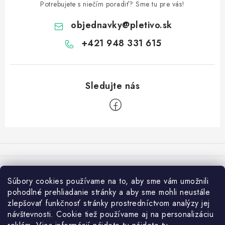
e
Potrebujete s niečím poradiť? Sme tu pre vás!
p
objednavky
@
pletivo.sk
r
v
+421 948 331 615
k
y
v
ý
p
i
Z
s
á
u
p
Varovanie:
ä
Súbory cookies používame na to, aby sme vám umožnili
t
Osobný odber je možný len po vytvorení objednávky v e-shope a
pohodlné prehliadanie stránky a aby sme mohli neustále
výbere možnosti v košíku "Osobný odber - Častá". V opačnom
i
zlepšovať funkčnosť stránky prostredníctvom analýzy jej
prípade nemôžeme zaručiť rovnaké ceny (pri návšteve pobočky bez
návštevnosti. Cookie tiež používame aj na personalizáciu
e
predbežnej objednávky).
KAM ĎALEJ?