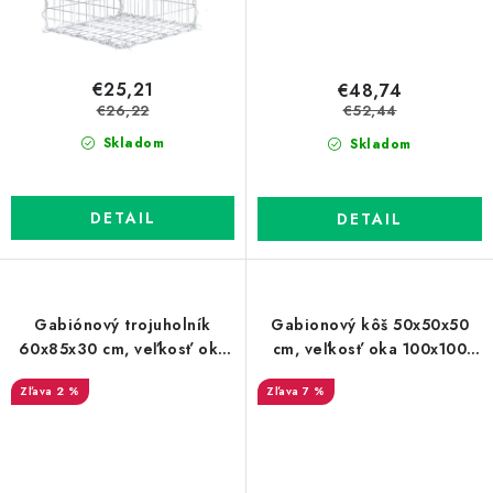
€25,21
€48,74
€26,22
€52,44
Skladom
Skladom
DETAIL
DETAIL
Gabiónový trojuholník
Gabionový kôš 50x50x50
60x85x30 cm, veľkosť oka
cm, veľkosť oka 100x100
50x50 mm
mm
2 %
7 %