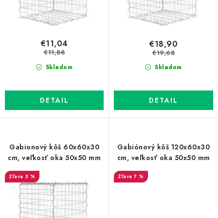
t
u
o
k
v
t
o
€11,04
€18,90
v
€11,88
€19,68
Skladom
Skladom
DETAIL
DETAIL
Gabionový kôš 60x60x30
Gabiónový kôš 120x60x30
cm, veľkosť oka 50x50 mm
cm, veľkosť oka 50x50 mm
3 %
7 %