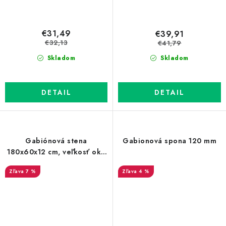
€31,49
€39,91
€32,13
€41,79
Skladom
Skladom
DETAIL
DETAIL
Gabiónová stena
Gabionová spona 120 mm
180x60x12 cm, veľkosť oka
100x37,5 mm
7 %
4 %