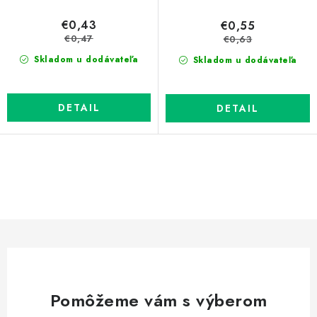
€0,43
€0,55
€0,47
€0,63
Skladom u dodávateľa
Skladom u dodávateľa
DETAIL
DETAIL
O
v
l
á
d
a
c
Pomôžeme vám s výberom
i