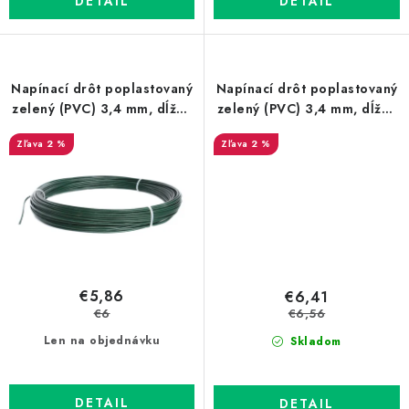
DETAIL
DETAIL
Napínací drôt poplastovaný
Napínací drôt poplastovaný
zelený (PVC) 3,4 mm, dĺžka
zelený (PVC) 3,4 mm, dĺžka
44 m
52 m
2 %
2 %
€5,86
€6,41
€6
€6,56
Len na objednávku
Skladom
DETAIL
DETAIL