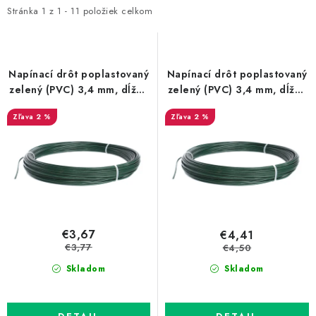
Prepravné a termín doručenia
Obchodné podmienky
i
e
Stránka
1
z
1
-
11
položiek celkom
Predaj v ČR
FAQ
Všetko o súboroch cookies
s
n
p
i
r
e
Napínací drôt poplastovaný
Napínací drôt poplastovaný
o
p
zelený (PVC) 3,4 mm, dĺžka
zelený (PVC) 3,4 mm, dĺžka
26 m
33 m
d
r
2 %
2 %
u
o
k
d
t
u
o
k
v
t
o
€3,67
€4,41
v
€3,77
€4,50
Skladom
Skladom