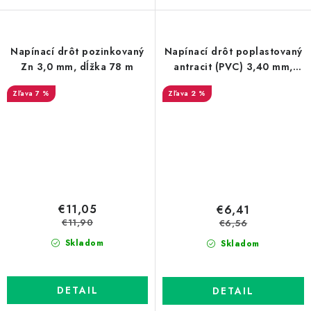
Napínací drôt pozinkovaný
Napínací drôt poplastovaný
Zn 3,0 mm, dĺžka 78 m
antracit (PVC) 3,40 mm,
dĺžka 52 m
7 %
2 %
€11,05
€6,41
€11,90
€6,56
Skladom
Skladom
DETAIL
DETAIL