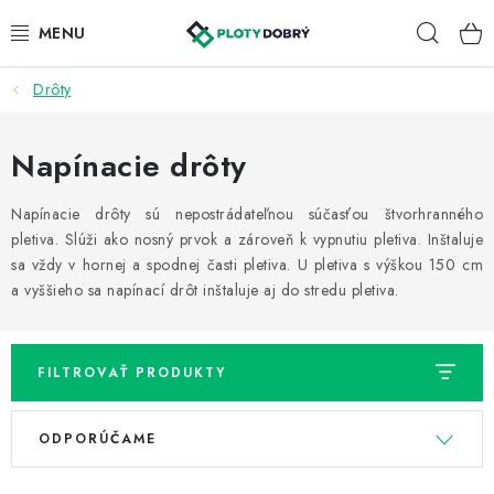
Prejsť
Hľad
na
obsah
Drôty
PLETIVA A PLOTY
PRÍSLUŠENSTVO
Napínacie drôty
BRÁNY A BRÁNKY
Napínacie drôty sú nepostrádateľnou súčasťou štvorhranného
pletiva. Slúži ako nosný prvok a zároveň k vypnutiu pletiva. Inštaluje
sa vždy v hornej a spodnej časti pletiva. U pletiva s výškou 150 cm
KONTAKT
a vyššieho sa napínací drôt inštaluje aj do stredu pletiva.
KALKULÁTOR OPLOTENIA
FILTROVAŤ PRODUKTY
REALIZÁCIA OPLOTENIA
V
R
NÁVODY
ODPORÚČAME
ý
a
p
d