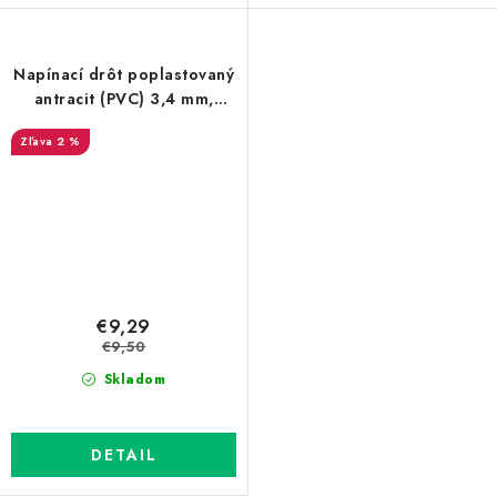
Napínací drôt poplastovaný
antracit (PVC) 3,4 mm,
dĺžka 78 m
2 %
€9,29
€9,50
Skladom
DETAIL