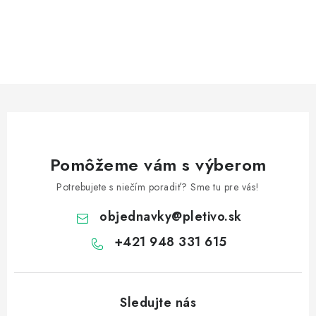
O
v
l
á
d
a
c
Pomôžeme vám s výberom
i
e
Potrebujete s niečím poradiť? Sme tu pre vás!
p
objednavky
@
pletivo.sk
r
v
+421 948 331 615
k
y
v