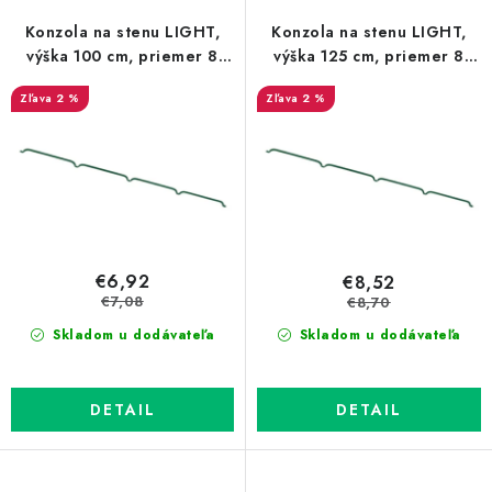
p
i
Prepravné a termín doručenia
Obchodné podmienky
r
e
Konzola na stenu LIGHT,
Konzola na stenu LIGHT,
Predaj v ČR
FAQ
Všetko o súboroch cookies
o
p
výška 100 cm, priemer 8
výška 125 cm, priemer 8
mm, zelená
mm, zelená
d
r
2 %
2 %
u
o
k
d
t
u
o
k
v
t
o
€6,92
€8,52
v
€7,08
€8,70
Skladom u dodávateľa
Skladom u dodávateľa
DETAIL
DETAIL