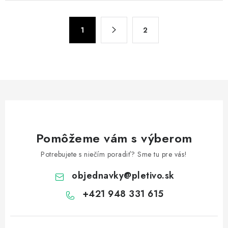
l
á
S
d
1
2
t
a
r
c
á
n
i
k
e
o
p
v
r
a
v
n
Pomôžeme vám s výberom
k
i
y
Potrebujete s niečím poradiť? Sme tu pre vás!
e
v
objednavky
@
pletivo.sk
ý
p
+421 948 331 615
i
s