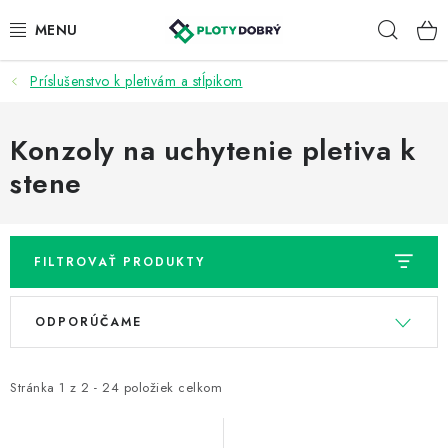
Prejsť
Hľad
na
obsah
Príslušenstvo k pletivám a stĺpikom
PLETIVA A PLOTY
PRÍSLUŠENSTVO
Konzoly na uchytenie pletiva k
stene
BRÁNY A BRÁNKY
KONTAKT
FILTROVAŤ PRODUKTY
KALKULÁTOR OPLOTENIA
V
R
ODPORÚČAME
ý
a
REALIZÁCIA OPLOTENIA
p
d
i
e
Stránka
1
z
2
-
24
položiek celkom
NÁVODY
s
n