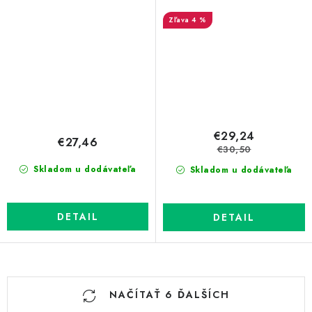
zelená
4 %
€29,24
€27,46
€30,50
Skladom u dodávateľa
Skladom u dodávateľa
DETAIL
DETAIL
O
NAČÍTAŤ 6 ĎALŠÍCH
v