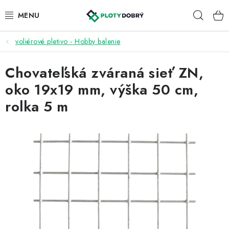
Prejsť
Hľad
na
obsah
voliérové pletivo - Hobby balenie
PLETIVA A PLOTY
Chovateľská zváraná sieť ZN,
PRÍSLUŠENSTVO
oko 19x19 mm, výška 50 cm,
BRÁNY A BRÁNKY
rolka 5 m
KONTAKT
KALKULÁTOR OPLOTENIA
REALIZÁCIA OPLOTENIA
NÁVODY