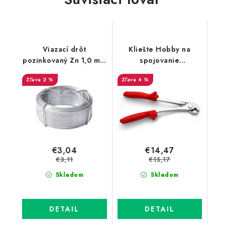
Viazací drôt
Kliešte Hobby na
pozinkovaný Zn 1,0 mm
spojovanie
v drôtenom obale,
zvarovaných sietí
2 %
4 %
dĺžka 100 m
€3,04
€14,47
€3,11
€15,17
Skladom
Skladom
DETAIL
DETAIL