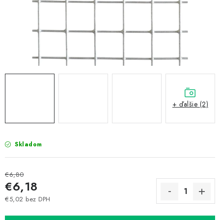
Prepravné a termín doručenia
Obchodné podmienky
Predaj v ČR
FAQ
Všetko o súboroch cookies
+ ďalšie (2)
Skladom
€6,80
€6,18
€5,02 bez DPH
Jednotková cena: