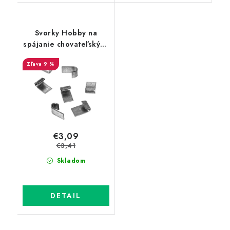
Svorky Hobby na
spájanie chovateľských
zváraných sietí 150 ks
9 %
€3,09
€3,41
Skladom
DETAIL