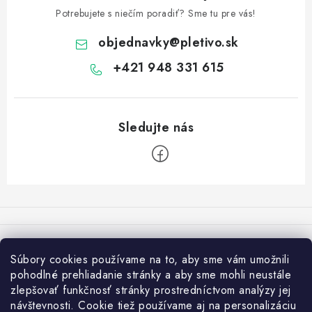
Potrebujete s niečím poradiť? Sme tu pre vás!
objednavky
@
pletivo.sk
+421 948 331 615
Z
á
p
Varovanie:
ä
Súbory cookies používame na to, aby sme vám umožnili
t
Osobný odber je možný len po vytvorení objednávky v e-shope a
pohodlné prehliadanie stránky a aby sme mohli neustále
výbere možnosti v košíku "Osobný odber - Častá". V opačnom
i
zlepšovať funkčnosť stránky prostredníctvom analýzy jej
prípade nemôžeme zaručiť rovnaké ceny (pri návšteve pobočky bez
návštevnosti. Cookie tiež používame aj na personalizáciu
e
predbežnej objednávky).