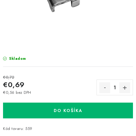
Prepravné a termín doručenia
Obchodné podmienky
Predaj v ČR
FAQ
Všetko o súboroch cookies
Skladom
€0,72
€0,69
€0,56 bez DPH
Jednotková cena:
DO KOŠÍKA
Kód tovaru:
559