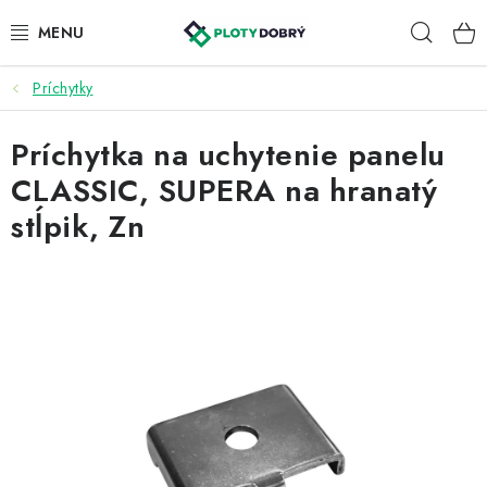
Prejsť
Hľad
na
obsah
Príchytky
PLETIVA A PLOTY
Príchytka na uchytenie panelu
PRÍSLUŠENSTVO
CLASSIC, SUPERA na hranatý
BRÁNY A BRÁNKY
stĺpik, Zn
KONTAKT
KALKULÁTOR OPLOTENIA
REALIZÁCIA OPLOTENIA
NÁVODY