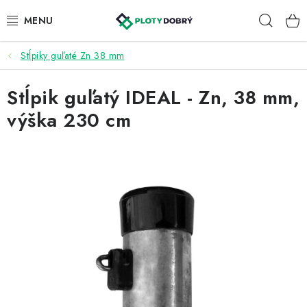
Prejsť
Hľad
na
obsah
Stĺpiky guľaté Zn 38 mm
PLETIVA A PLOTY
Stĺpik guľatý IDEAL - Zn, 38 mm,
PRÍSLUŠENSTVO
výška 230 cm
BRÁNY A BRÁNKY
KONTAKT
KALKULÁTOR OPLOTENIA
REALIZÁCIA OPLOTENIA
NÁVODY