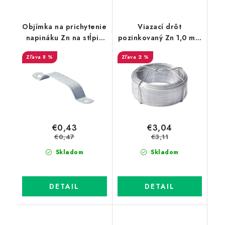
Objímka na prichytenie
Viazací drôt
napináku Zn na stĺpik
pozinkovaný Zn 1,0 mm
38 mm
v drôtenom obale,
8 %
2 %
dĺžka 100 m
€0,43
€3,04
€0,47
€3,11
Skladom
Skladom
DETAIL
DETAIL