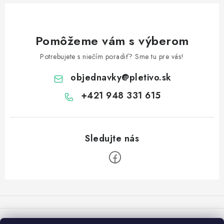
Pomôžeme vám s výberom
Potrebujete s niečím poradiť? Sme tu pre vás!
objednavky
@
pletivo.sk
+421 948 331 615
Z
á
p
Varovanie: