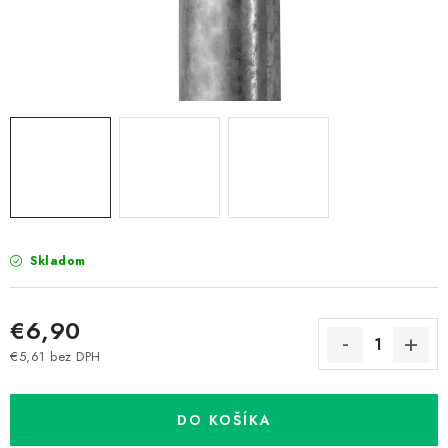
Prepravné a termín doručenia
Obchodné podmienky
Predaj v ČR
FAQ
Všetko o súboroch cookies
Skladom
€6,90
€5,61 bez DPH
Jednotková cena:
DO KOŠÍKA