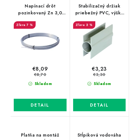
Napínací drôt
Stabilizačný držiak
pozinkovaný Zn 3,0
priebežný PVC, výška
mm, dĺžka 52 m
20 cm, priemer 38 mm,
7 %
2 %
hrúbka 40 mm
€8,09
€3,23
€8,70
€3,30
Skladom
Skladom
DETAIL
DETAIL
Platňa na montáž
Stĺpiková vodováha