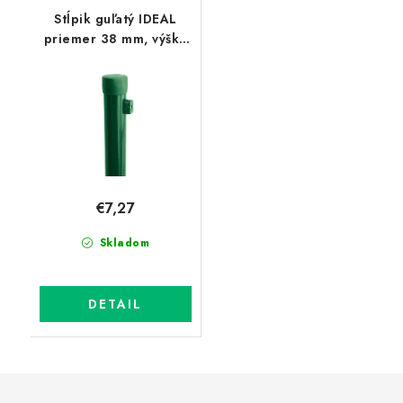
Stĺpik guľatý IDEAL
priemer 38 mm, výška
230 cm, PVC zelený
€7,27
Skladom
DETAIL