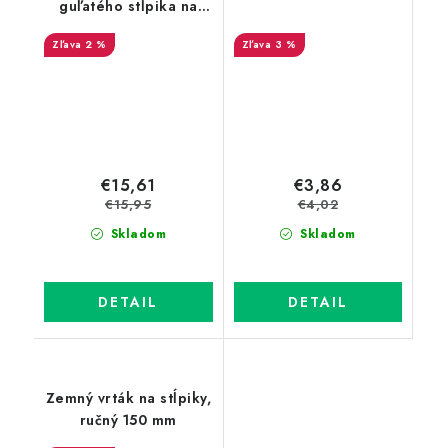
guľatého stĺpika na
betónový základ,
2 %
3 %
priemer 38 mm
€15,61
€3,86
€15,95
€4,02
Skladom
Skladom
DETAIL
DETAIL
Zemný vrták na stĺpiky,
ručný 150 mm