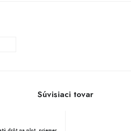
Súvisiaci tovar
tý drôt na plot, priemer