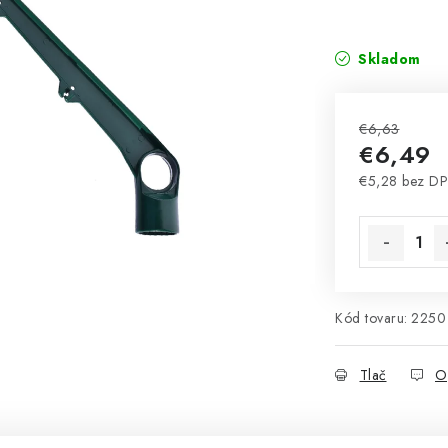
Skladom
€6,63
€6,49
€5,28 bez D
Jednotková 
Kód tovaru:
2250
Tlač
O