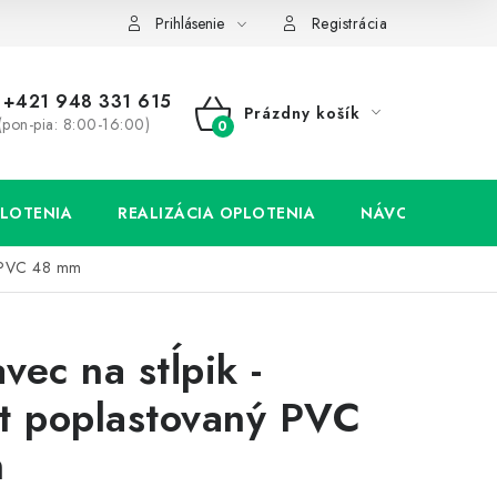
Prihlásenie
Registrácia
+421 948 331 615
Prázdny košík
(pon-pia: 8:00-16:00)
NÁKUPNÝ
KOŠÍK
LOTENIA
REALIZÁCIA OPLOTENIA
NÁVODY
ný PVC 48 mm
vec na stĺpik -
t poplastovaný PVC
m