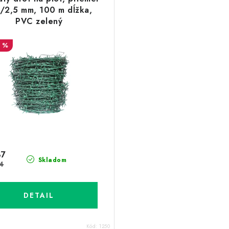
/2,5 mm, 100 m dĺžka,
PVC zelený
1 %
37
Skladom
4
DETAIL
Kód:
1250