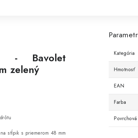
Paramet
Kategória
k - Bavolet
m zelený
Hmotnosť
EAN
Farba
drôtu
Povrchová
 na stĺpik s priemerom 48 mm