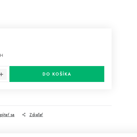
PH
cena:
DO KOŠÍKA
pýtať sa
Zdieľať