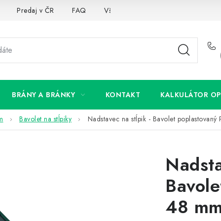
Predaj v ČR
FAQ
Všetko o súboroch cookies
BRÁNY A BRÁNKY
KONTAKT
KALKULÁTOR OP
om
Bavolet na stĺpiky
Nadstavec na stĺpik - Bavolet poplastova
Nadsta
Bavole
48 m