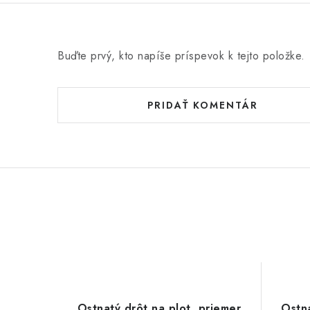
Buďte prvý, kto napíše príspevok k tejto položke.
PRIDAŤ KOMENTÁR
Ostnatý drôt na plot, priemer
Ostna