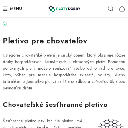
Prejsť
Hľad
na
obsah
Domov
PLETIVA A PLOTY
Pletivo pre chovateľov
PRÍSLUŠENSTVO
BRÁNY A BRÁNKY
Kategória chovateľské pletivá je široký pojem, ktorý obsahuje rôzne
druhy hospodárskych, farmárskych a ohradových pletív. Pomocou
ponúkaných pletív môžete realizovať všetko od ohrád pre ovce,
KONTAKT
kozy, výbeh pre menšie hospodárske zvieratá, voliéry, klietky
či králikárne. Jednotlivé pletivá sa líšia skladbou a veľkosťou ôk alebo
KALKULÁTOR OPLOTENIA
pevnosťou drôtu.
REALIZÁCIA OPLOTENIA
Chovateľské šesťhranné pletivo
NÁVODY
Šesťhranné pletivo (tzv. králičie pletivo) má
v chovateľstve širokú škálu využitia.