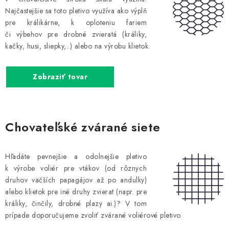
Prepravné a termín doručenia
Obchodné podmienky
Najčastejšie sa toto pletivo využíva ako výplň
Predaj v ČR
FAQ
Všetko o súboroch cookies
pre králikárne, k oploteniu fariem
či výbehov pre drobné zvieratá (králiky,
kačky, husi, sliepky,..) alebo na výrobu klietok.
Zobraziť tovar
Chovateľské zvárané siete
Hľadáte pevnejšie a odolnejšie pletivo
k výrobe voliér pre vtákov (od rôznych
druhov väčších papagájov až po andulky)
alebo klietok pre iné druhy zvierat (napr. pre
králiky, činčily, drobné plazy ai.)? V tom
prípade doporučujeme zvoliť zvárané voliérové pletivo.