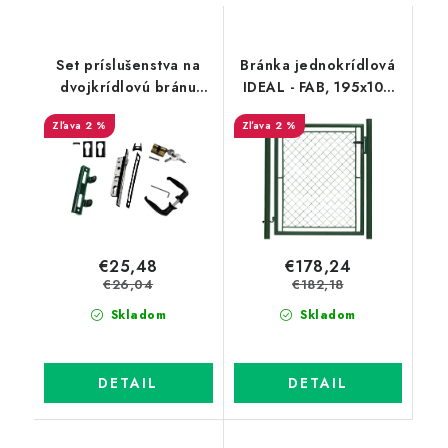
Set príslušenstva na
Bránka jednokrídlová
dvojkrídlovú bránu
IDEAL - FAB, 195x100
IDEAL - UNIVERSAL /
cm, PVC, zelená
2 %
2 %
SOLID
€25,48
€178,24
€26,04
€182,18
Skladom
Skladom
DETAIL
DETAIL