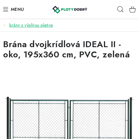
Prejsť
Hľad
na
obsah
brány s výplňou pletiva
PLETIVA A PLOTY
Brána dvojkrídlová IDEAL II -
PRÍSLUŠENSTVO
oko, 195x360 cm, PVC, zelená
BRÁNY A BRÁNKY
KONTAKT
KALKULÁTOR OPLOTENIA
REALIZÁCIA OPLOTENIA
NÁVODY