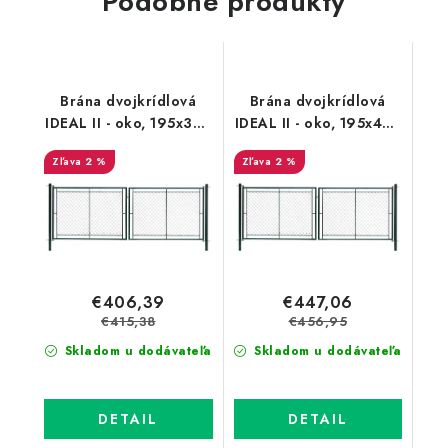
Podobné produkty
Brána dvojkrídlová
Brána dvojkrídlová
IDEAL II - oko, 195x304
IDEAL II - oko, 195x400
cm, PVC, zelená
cm, PVC, zelená
2 %
2 %
€406,39
€447,06
€415,38
€456,95
Skladom u dodávateľa
Skladom u dodávateľa
DETAIL
DETAIL