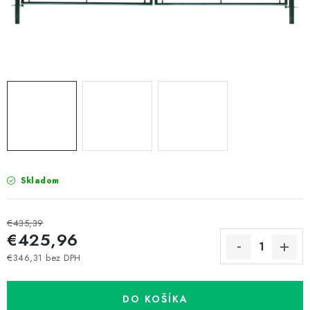
Prepravné a termín doručenia
Obchodné podmienky
Predaj v ČR
FAQ
Všetko o súboroch cookies
Skladom
€435,39
€425,96
€346,31 bez DPH
Jednotková cena:
DO KOŠÍKA