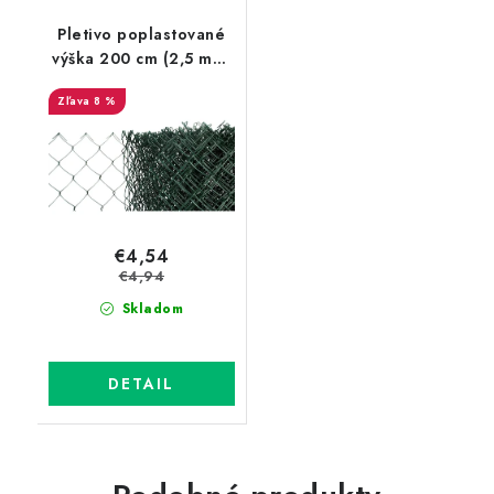
Pletivo poplastované
výška 200 cm (2,5 mm,
55x55 mm, PVC zelené,
8 %
bez ND)
€4,54
€4,94
Skladom
DETAIL