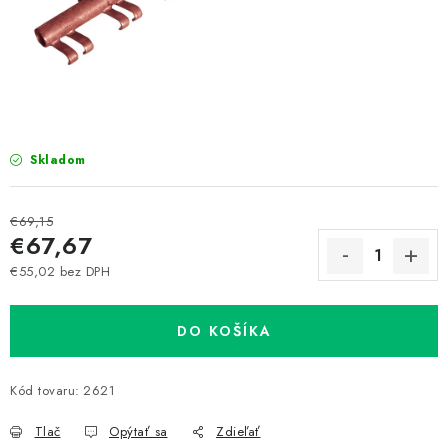
Prepravné a termín doručenia
Obchodné podmienky
Predaj v ČR
FAQ
Všetko o súboroch cookies
Skladom
€69,15
€67,67
€55,02 bez DPH
Jednotková cena:
DO KOŠÍKA
Kód tovaru:
2621
Tlač
Opýtať sa
Zdieľať