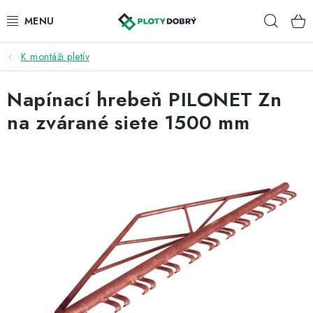
Prejsť
Hľad
na
obsah
K montáži pletív
PLETIVA A PLOTY
Napínací hrebeň PILONET Zn
PRÍSLUŠENSTVO
na zvárané siete 1500 mm
BRÁNY A BRÁNKY
KONTAKT
KALKULÁTOR OPLOTENIA
REALIZÁCIA OPLOTENIA
NÁVODY