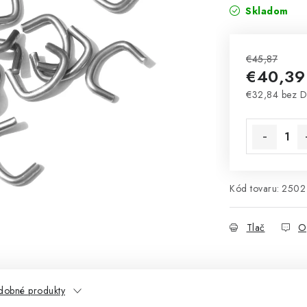
Skladom
€45,87
€40,39
€32,84 bez 
Jednotková 
Kód tovaru:
2502
Tlač
O
dobné produkty