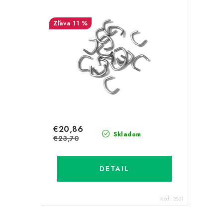
11 %
€20,86
Skladom
€23,70
DETAIL
Kód:
2501