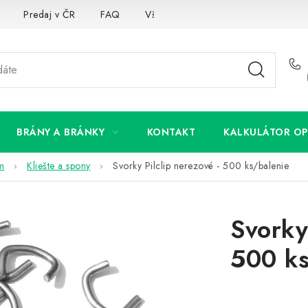
Predaj v ČR
FAQ
Všetko o súboroch cookies
BRÁNY A BRÁNKY
KONTAKT
KALKULÁTOR OP
om
Kliešte a spony
Svorky Pilclip nerezové - 500 ks/balenie
Svorky
500 ks