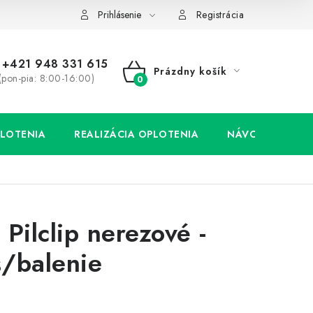
Prihlásenie
Registrácia
+421 948 331 615
Prázdny košík
(pon-pia: 8:00-16:00)
NÁKUPNÝ
KOŠÍK
LOTENIA
REALIZÁCIA OPLOTENIA
NÁVODY
 Pilclip nerezové -
/balenie