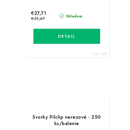
€27,71
Skladom
€31,47
DETAIL
Kód:
2500
Svorky Pilclip nerezové - 250
ks/balenie