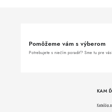
Pomôžeme vám s výberom
Potrebujete s niečím poradiť? Sme tu pre vás
Z
á
KAM Ď
p
ä
Katalóg 