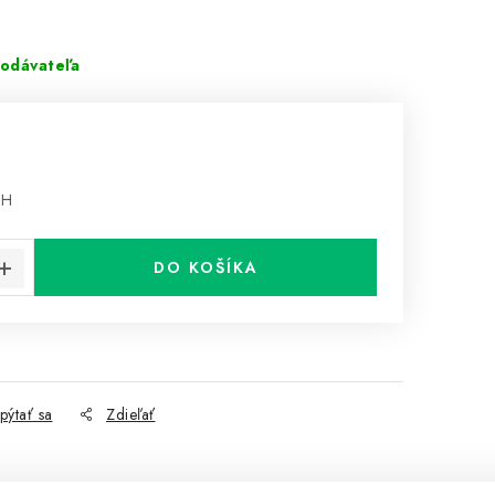
odávateľa
PH
cena:
DO KOŠÍKA
pýtať sa
Zdieľať