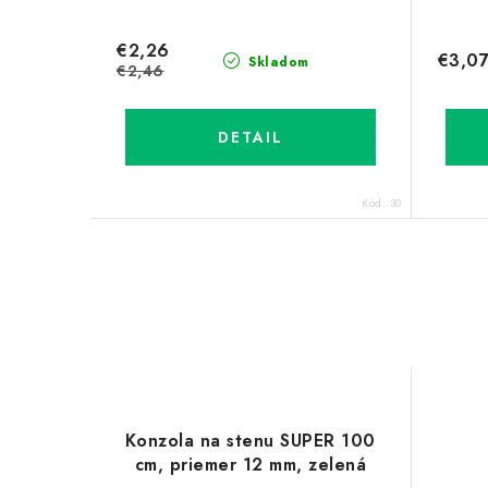
€2,26
€3,0
Skladom
€2,46
DETAIL
Kód:
30
Konzola na stenu SUPER 100
cm, priemer 12 mm, zelená