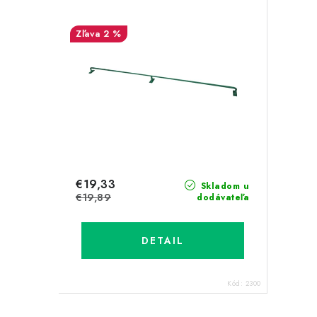
2 %
€19,33
Skladom u
€19,89
dodávateľa
DETAIL
Kód:
2300