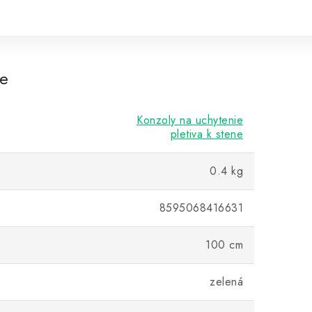
re
Konzoly na uchytenie
pletiva k stene
0.4 kg
8595068416631
100 cm
zelená