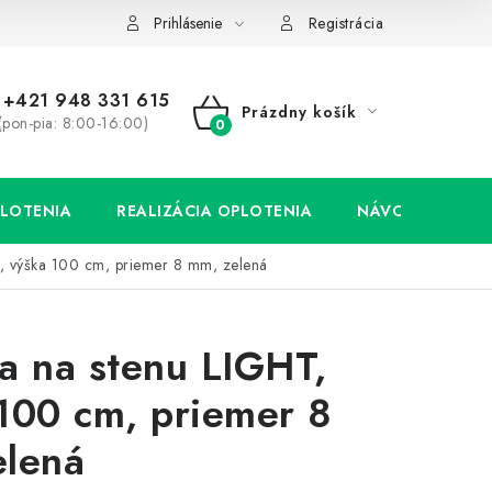
Prihlásenie
Registrácia
+421 948 331 615
Prázdny košík
(pon-pia: 8:00-16:00)
NÁKUPNÝ
KOŠÍK
LOTENIA
REALIZÁCIA OPLOTENIA
NÁVODY
, výška 100 cm, priemer 8 mm, zelená
a na stenu LIGHT,
100 cm, priemer 8
elená