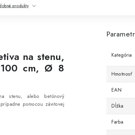
dobné produkty
Paramet
etiva na stenu,
Kategória
 100 cm, Ø 8
Hmotnosť
EAN
na stenu, alebo betónový
 prípadne pomocou závitovej
Dĺžka
Farba