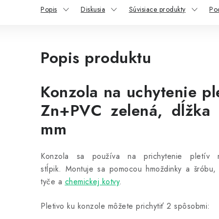
Popis
Diskusia
Súvisiace produkty
Po
Popis produktu
Konzola na uchytenie pl
Zn+PVC zelená, dĺžka
mm
Konzola sa používa na prichytenie pletív 
stĺpik. Montuje sa pomocou hmoždinky a šróbu,
tyče a
chemickej kotvy
.
Pletivo ku konzole môžete prichytiť 2 spôsobmi: