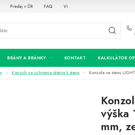
Predaj v ČR
FAQ
Všetko o súboroch cookies
BRÁNY A BRÁNKY
KONTAKT
KALKULÁTOR OP
om
Konzoly na uchytenie pletiva k stene
Konzola na stenu LIGHT
Konzol
výška 
mm, z