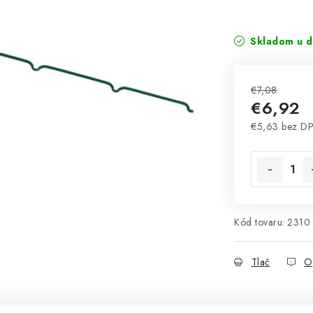
Skladom u d
€7,08
€6,92
€5,63 bez D
Jednotková 
Kód tovaru:
2310
Tlač
O