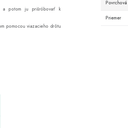
Povrchová
a a potom ju prišróbovať k
Priemer
tom pomocou viazacieho drôtu