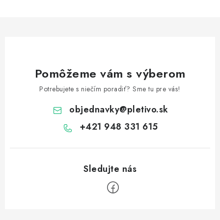
Pomôžeme vám s výberom
Potrebujete s niečím poradiť? Sme tu pre vás!
objednavky
@
pletivo.sk
+421 948 331 615
Z