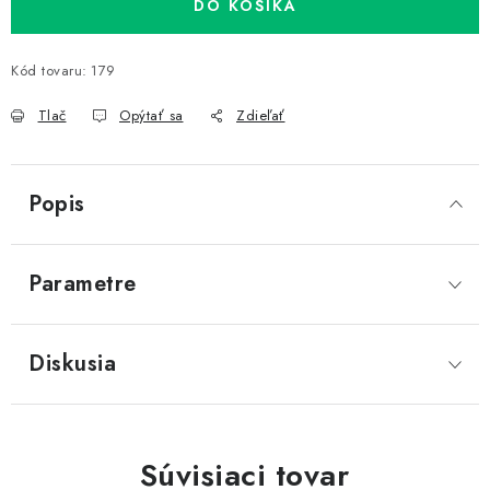
DO KOŠÍKA
Kód tovaru:
179
Tlač
Opýtať sa
Zdieľať
Popis
Parametre
Diskusia
Súvisiaci tovar