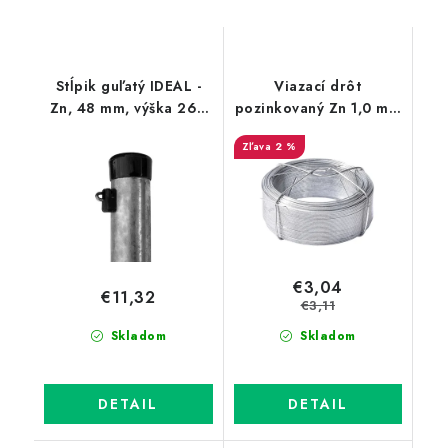
Stĺpik guľatý IDEAL -
Viazací drôt
Zn, 48 mm, výška 260
pozinkovaný Zn 1,0 mm
cm
v drôtenom obale,
2 %
dĺžka 100 m
€3,04
€11,32
€3,11
Skladom
Skladom
DETAIL
DETAIL