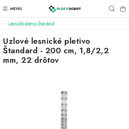
Prejsť
Hľad
na
obsah
Lesnické pletivo Štandard
PLETIVA A PLOTY
Uzlové lesnické pletivo
PRÍSLUŠENSTVO
Štandard - 200 cm, 1,8/2,2
BRÁNY A BRÁNKY
mm, 22 drôtov
KONTAKT
KALKULÁTOR OPLOTENIA
REALIZÁCIA OPLOTENIA
NÁVODY