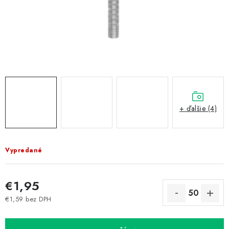
Prepravné a termín doručenia
Obchodné podmienky
Predaj v ČR
FAQ
Všetko o súboroch cookies
+ ďalšie (4)
Vypredané
€1,95
€1,59 bez DPH
Jednotková cena: