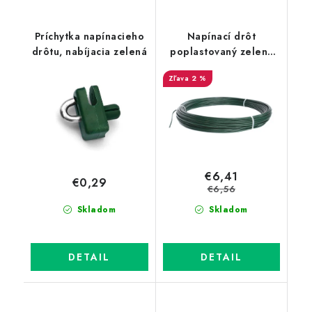
Príchytka napínacieho
Napínací drôt
drôtu, nabíjacia zelená
poplastovaný zelený
(PVC) 3,4 mm, dĺžka 52
2 %
m
€6,41
€0,29
€6,56
Skladom
Skladom
DETAIL
DETAIL