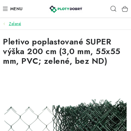
Prejsť
Hľad
na
obsah
Zelené
PLETIVA A PLOTY
Pletivo poplastované SUPER
PRÍSLUŠENSTVO
výška 200 cm (3,0 mm, 55x55
BRÁNY A BRÁNKY
mm, PVC; zelené, bez ND)
KONTAKT
KALKULÁTOR OPLOTENIA
REALIZÁCIA OPLOTENIA
NÁVODY