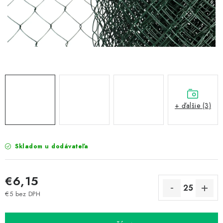
Prepravné a termín doručenia
Obchodné podmienky
Predaj v ČR
FAQ
Všetko o súboroch cookies
+ ďalšie (3)
Skladom u dodávateľa
€6,15
€5 bez DPH
Jednotková cena: