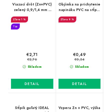
Viazací drôt (Zn+PVC)
Objímka na prichytenie
zelený 0,9/1,4 mm v
napináku PVC na stĺpik
drôtenom obale, dĺžka
38 mm, zelená
1 %
9 %
60 m
Tip
€2,71
€0,49
€2,76
€0,54
Skladom
Skladom
DETAIL
DETAIL
Stĺpik guľatý IDEAL
Vzpera Zn + PVC, výška