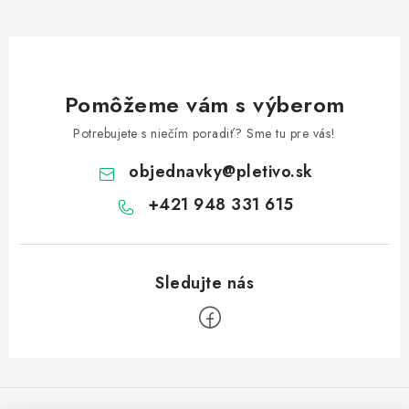
Pomôžeme vám s výberom
Potrebujete s niečím poradiť? Sme tu pre vás!
objednavky
@
pletivo.sk
+421 948 331 615
Z
á