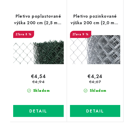
Pletivo poplastované
Pletivo pozinkované
výška 200 cm (2,5 mm,
výška 200 cm (2,0 mm,
55x55 mm, PVC zelené,
60x60 mm, Zn, bez
8 %
9 %
bez ND)
ND)
€4,54
€4,24
€4,94
€4,67
Skladom
Skladom
DETAIL
DETAIL