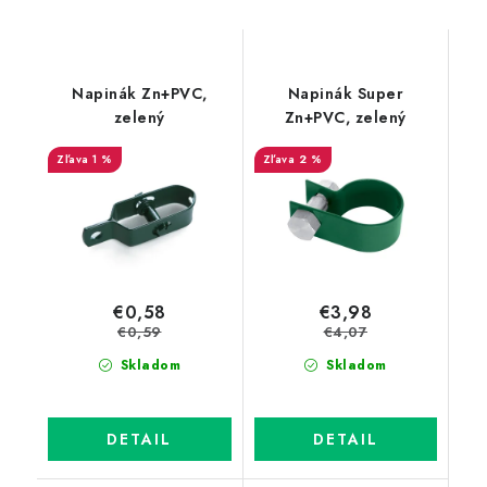
Napinák Zn+PVC,
Napinák Super
zelený
Zn+PVC, zelený
1 %
2 %
€0,58
€3,98
€0,59
€4,07
Skladom
Skladom
DETAIL
DETAIL