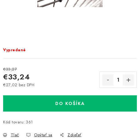
Prepravné a termín doručenia
Obchodné podmienky
Predaj v ČR
FAQ
Všetko o súboroch cookies
Vypredané
€33,27
€33,24
€27,02 bez DPH
Jednotková cena:
DO KOŠÍKA
Kód tovaru:
361
Tlač
Opýtať sa
Zdieľať