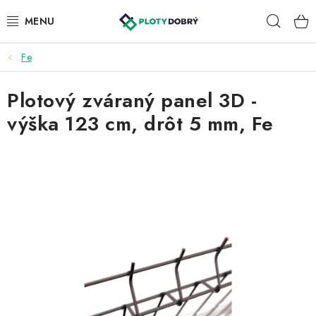
Prejsť
Hľad
na
obsah
Fe
PLETIVA A PLOTY
Plotový zváraný panel 3D -
PRÍSLUŠENSTVO
výška 123 cm, drôt 5 mm, Fe
BRÁNY A BRÁNKY
KONTAKT
KALKULÁTOR OPLOTENIA
REALIZÁCIA OPLOTENIA
NÁVODY