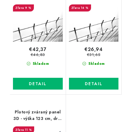
5 mm, Zn
4 mm, Zn
9 %
14 %
€42,37
€26,94
€46,83
€31,65
Skladom
Skladom
DETAIL
DETAIL
Plotový zváraný panel
3D - výška 123 cm, drôt
4 mm, PVC antracit
11 %