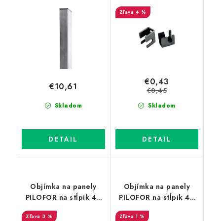
konštrukcii brány,
4 %
nerezová
€0,43
€10,61
€0,45
Skladom
Skladom
DETAIL
DETAIL
Objímka na panely
Objímka na panely
PILOFOR na stĺpik 48
PILOFOR na stĺpik 48
mm Zn priebežná
mm - koncová, Zn
3 %
1 %