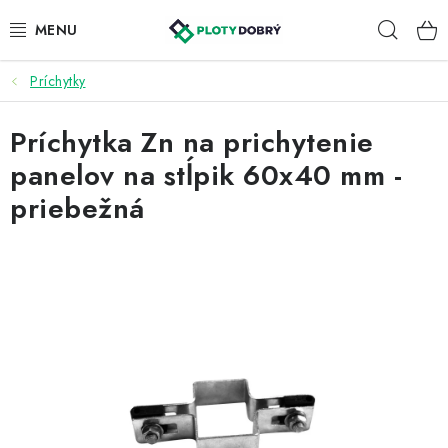
Prejsť
Hľad
na
obsah
Príchytky
PLETIVA A PLOTY
Príchytka Zn na prichytenie
PRÍSLUŠENSTVO
panelov na stĺpik 60x40 mm -
BRÁNY A BRÁNKY
priebežná
KONTAKT
KALKULÁTOR OPLOTENIA
REALIZÁCIA OPLOTENIA
NÁVODY