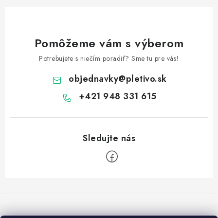
Pomôžeme vám s výberom
Potrebujete s niečím poradiť? Sme tu pre vás!
objednavky
@
pletivo.sk
+421 948 331 615
Z
á
p