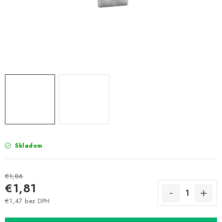
Prepravné a termín doručenia
Obchodné podmienky
Predaj v ČR
FAQ
Všetko o súboroch cookies
Skladom
€1,86
€1,81
€1,47 bez DPH
Jednotková cena: