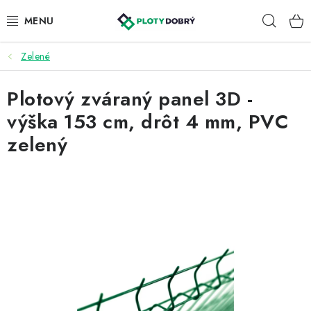
Prejsť
Hľad
na
obsah
Zelené
PLETIVA A PLOTY
Plotový zváraný panel 3D -
PRÍSLUŠENSTVO
výška 153 cm, drôt 4 mm, PVC
BRÁNY A BRÁNKY
zelený
KONTAKT
KALKULÁTOR OPLOTENIA
REALIZÁCIA OPLOTENIA
NÁVODY