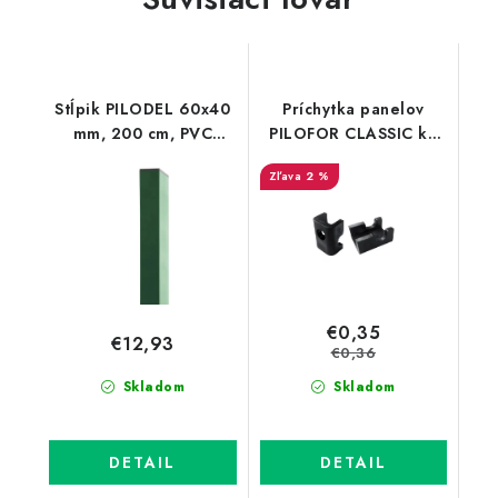
Stĺpik PILODEL 60x40
Príchytka panelov
mm, 200 cm, PVC
PILOFOR CLASSIC ku
zelený
konštrukcii brány, PVC
2 %
€0,35
€12,93
€0,36
Skladom
Skladom
DETAIL
DETAIL