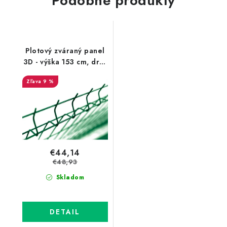
Podobné produkty
Plotový zváraný panel
3D - výška 153 cm, drôt
5 mm, PVC zelený
9 %
€44,14
€48,93
Skladom
DETAIL