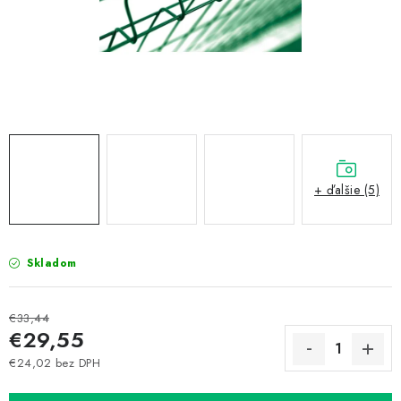
Prepravné a termín doručenia
Obchodné podmienky
Predaj v ČR
FAQ
Všetko o súboroch cookies
+ ďalšie (5)
Skladom
€33,44
€29,55
€24,02 bez DPH
Jednotková cena: