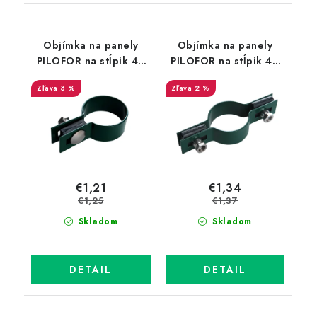
Objímka na panely
Objímka na panely
PILOFOR na stĺpik 48
PILOFOR na stĺpik 48
mm - koncová, Zn+PVC,
mm Zn+PVC priebežná,
3 %
2 %
zelená
zelená
€1,21
€1,34
€1,25
€1,37
Skladom
Skladom
DETAIL
DETAIL