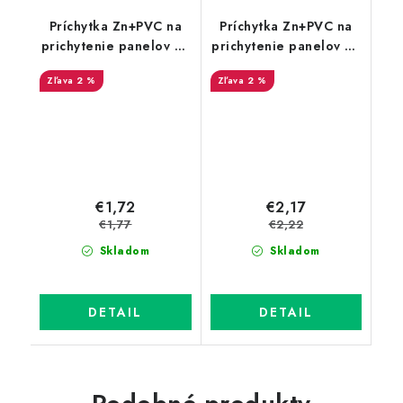
Príchytka Zn+PVC na
Príchytka Zn+PVC na
prichytenie panelov na
prichytenie panelov na
stĺpik 60x40 - koncová,
stĺpik 60x40 mm -
2 %
2 %
zelená
priebežná, zelená
€1,72
€2,17
€1,77
€2,22
Skladom
Skladom
DETAIL
DETAIL