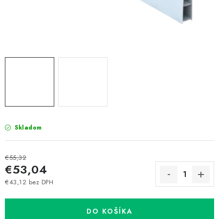
Prepravné a termín doručenia
Obchodné podmienky
Predaj v ČR
FAQ
Všetko o súboroch cookies
Skladom
€55,32
€53,04
€43,12 bez DPH
Jednotková cena:
DO KOŠÍKA