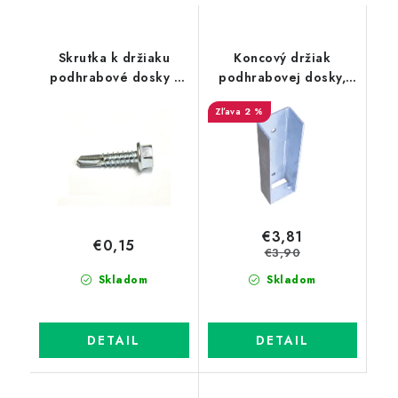
Skrutka k držiaku
Koncový držiak
podhrabové dosky -
podhrabovej dosky,
TEX skrutka 6,3x32
výška 30 cm - pozink
2 %
mm (samovrtná)
€3,81
€0,15
€3,90
Skladom
Skladom
DETAIL
DETAIL