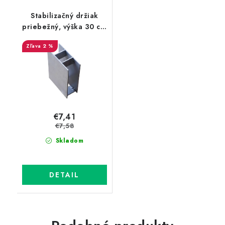
Stabilizačný držiak
priebežný, výška 30 cm
- zn, priemer 48 mm
2 %
€7,41
€7,58
Skladom
DETAIL