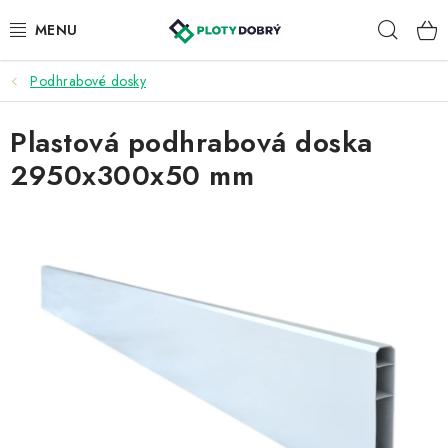
Prejsť
Hľad
na
obsah
Podhrabové dosky
PLETIVA A PLOTY
Plastová podhrabová doska
PRÍSLUŠENSTVO
2950x300x50 mm
BRÁNY A BRÁNKY
KONTAKT
KALKULÁTOR OPLOTENIA
REALIZÁCIA OPLOTENIA
NÁVODY