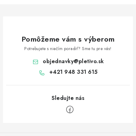
Pomôžeme vám s výberom
Potrebujete s niečím poradiť? Sme tu pre vás!
objednavky
@
pletivo.sk
+421 948 331 615
Z
á