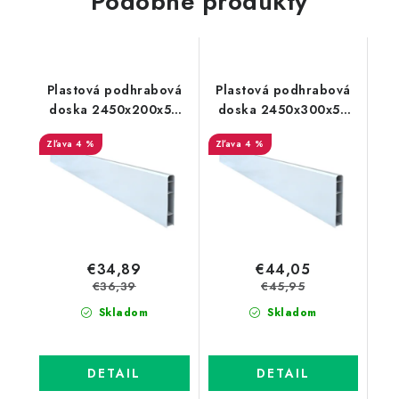
Podobné produkty
Plastová podhrabová
Plastová podhrabová
doska 2450x200x50
doska 2450x300x50
mm
mm
4 %
4 %
€34,89
€44,05
€36,39
€45,95
Skladom
Skladom
DETAIL
DETAIL