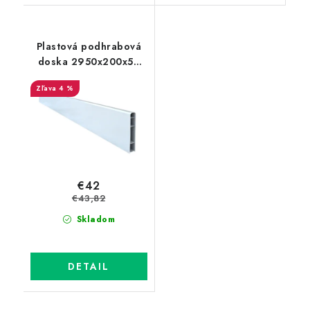
Plastová podhrabová
doska 2950x200x50
mm
4 %
€42
€43,82
Skladom
DETAIL