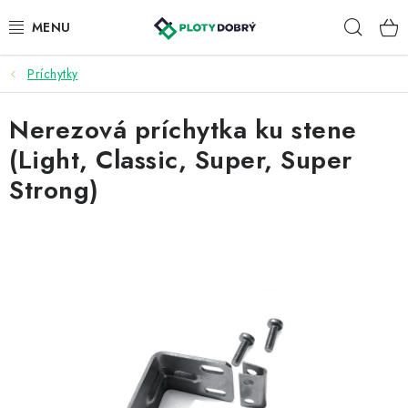
Prejsť
Hľad
na
obsah
Príchytky
PLETIVA A PLOTY
Nerezová príchytka ku stene
PRÍSLUŠENSTVO
(Light, Classic, Super, Super
BRÁNY A BRÁNKY
Strong)
KONTAKT
KALKULÁTOR OPLOTENIA
REALIZÁCIA OPLOTENIA
NÁVODY