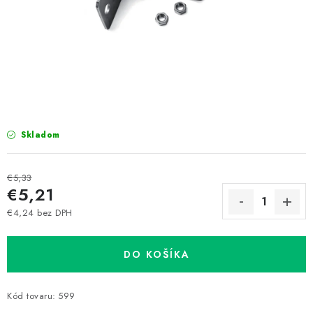
Prepravné a termín doručenia
Obchodné podmienky
Predaj v ČR
FAQ
Všetko o súboroch cookies
Skladom
€5,33
€5,21
€4,24 bez DPH
Jednotková cena:
DO KOŠÍKA
Kód tovaru:
599