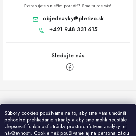
Potrebujete s niečím poradiť? Sme tu pre vás!
objednavky
@
pletivo.sk
+421 948 331 615
Z
á
p
Varovanie:
ä
Súbory cookies používame na to, aby sme vám umožnili
t
Osobný odber je možný len po vytvorení objednávky v e-shope a
pohodlné prehliadanie stránky a aby sme mohli neustále
výbere možnosti v košíku "Osobný odber - Častá". V opačnom
i
zlepšovať funkčnosť stránky prostredníctvom analýzy jej
prípade nemôžeme zaručiť rovnaké ceny (pri návšteve pobočky bez
návštevnosti. Cookie tiež používame aj na personalizáciu
e
predbežnej objednávky).