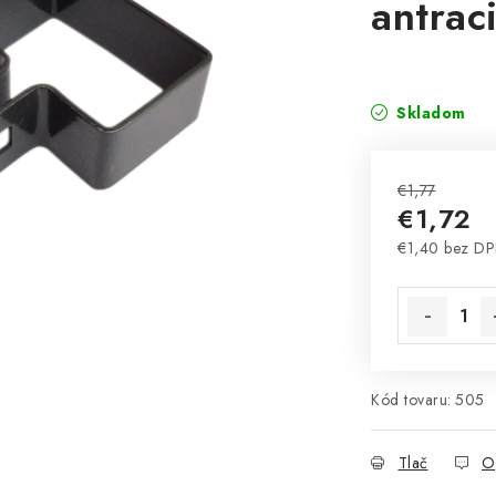
antraci
Skladom
€1,77
€1,72
€1,40 bez D
Jednotková 
Kód tovaru:
505
Tlač
O