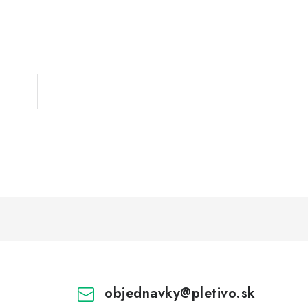
objednavky
@
pletivo.sk