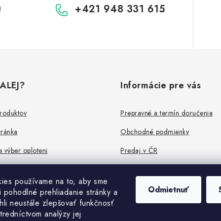
+421 948 331 615
!
ALEJ?
Informácie pre vás
produktov
Prepravné a termín doručenia
tránka
Obchodné podmienky
 výber oploteni
Predaj v ČR
a montáž
FAQ
ies používame na to, aby sme
Všetko o súboroch cookies
Odmietnuť
i pohodlné prehliadanie stránky a
li neustále zlepšovať funkčnosť
tredníctvom analýzy jej