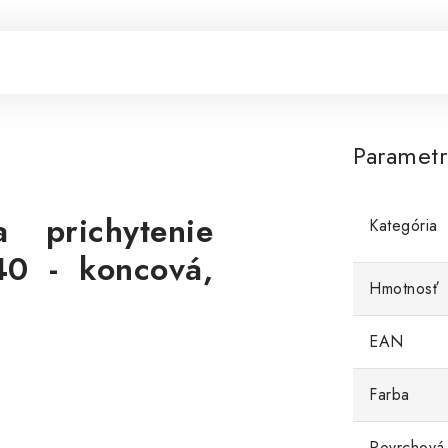
Paramet
 prichytenie
Kategória
40 - koncová,
Hmotnosť
EAN
Farba
Povrchová