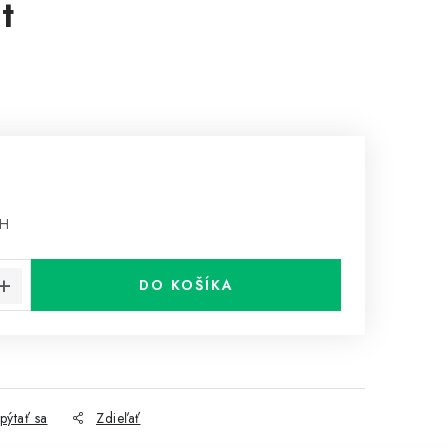
t
PH
cena:
DO KOŠÍKA
pýtať sa
Zdieľať