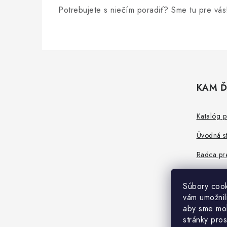
Potrebujete s niečím poradiť? Sme tu pre vás
Z
á
KAM Ď
p
ä
Katalóg 
t
Úvodná s
i
Radca pre
e
Návody n
Súbory cook
vám umožnil
aby sme moh
stránky pros