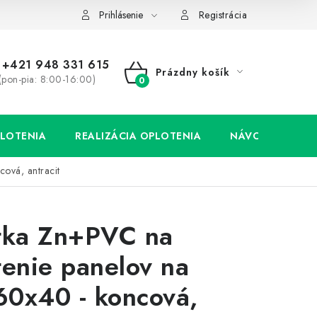
Prihlásenie
Registrácia
+421 948 331 615
Prázdny košík
(pon-pia: 8:00-16:00)
NÁKUPNÝ
KOŠÍK
LOTENIA
REALIZÁCIA OPLOTENIA
NÁVODY
cová, antracit
tka Zn+PVC na
tenie panelov na
 60x40 - koncová,