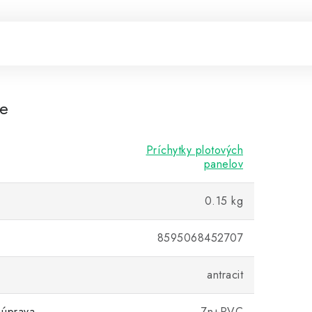
re
Príchytky plotových
panelov
0.15 kg
8595068452707
antracit
 úprava
Zn+PVC