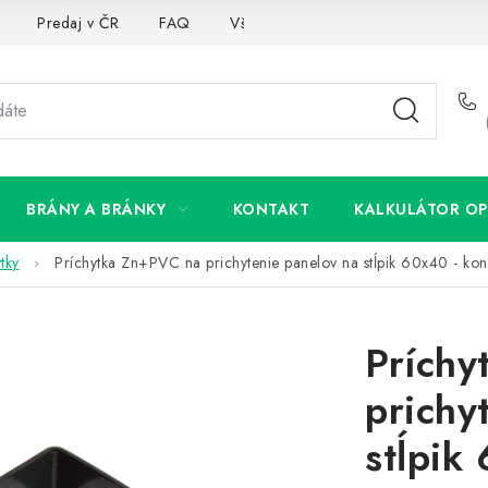
Predaj v ČR
FAQ
Všetko o súboroch cookies
BRÁNY A BRÁNKY
KONTAKT
KALKULÁTOR OP
tky
Príchytka Zn+PVC na prichytenie panelov na stĺpik 60x40 - kon
Príchy
prichy
stĺpik