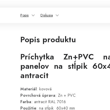
Popis
Diskusia
Popis produktu
Príchytka Zn+PVC na
panelov na stĺpik 60x
antracit
Materiál
: kovová
Povrchová úprava
: Zn + PVC
Farba
: antracit RAL 7016
Použitie
: na stĺpik 60x40 mm