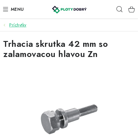
Prejsť
Hľad
na
obsah
Príchytky
PLETIVA A PLOTY
Trhacia skrutka 42 mm so
PRÍSLUŠENSTVO
zalamovacou hlavou Zn
BRÁNY A BRÁNKY
KONTAKT
KALKULÁTOR OPLOTENIA
REALIZÁCIA OPLOTENIA
NÁVODY