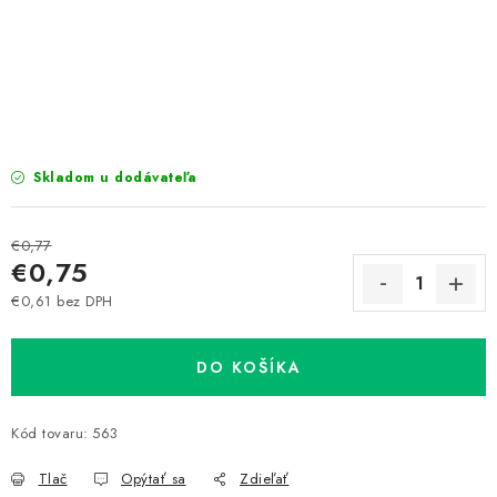
Prepravné a termín doručenia
Obchodné podmienky
Predaj v ČR
FAQ
Všetko o súboroch cookies
Skladom u dodávateľa
€0,77
€0,75
€0,61 bez DPH
Jednotková cena:
DO KOŠÍKA
Kód tovaru:
563
Tlač
Opýtať sa
Zdieľať