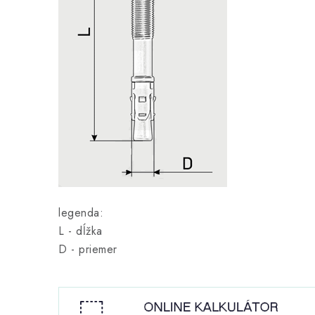
legenda:
L - dĺžka
D - priemer