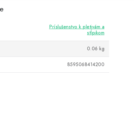
re
Príslušenstvo k pletivám a
stĺpikom
0.06 kg
8595068414200