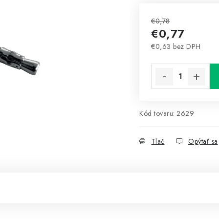
€0,78
€0,77
€0,63 bez DPH
Jednotková cena:
Kód tovaru:
2629
Tlač
Opýtať sa