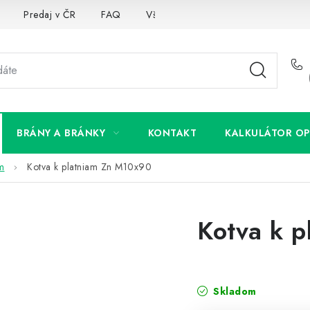
Predaj v ČR
FAQ
Všetko o súboroch cookies
BRÁNY A BRÁNKY
KONTAKT
KALKULÁTOR OP
om
Kotva k platniam Zn M10x90
Kotva k 
Skladom