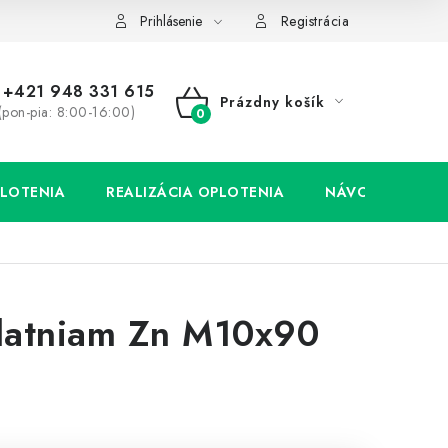
Prihlásenie
Registrácia
+421 948 331 615
Prázdny košík
(pon-pia: 8:00-16:00)
NÁKUPNÝ
KOŠÍK
LOTENIA
REALIZÁCIA OPLOTENIA
NÁVODY
platniam Zn M10x90