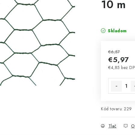
10 m
Skladom
€6,57
€5,97
€4,85 bez D
Jednotková 
Kód tovaru:
229
Tlač
O