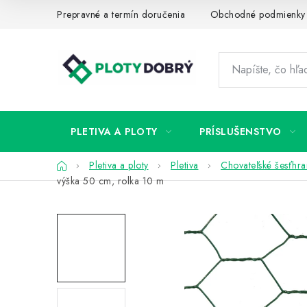
Prejsť
Prepravné a termín doručenia
Obchodné podmienky
na
obsah
PLETIVA A PLOTY
PRÍSLUŠENSTVO
Domov
Pletiva a ploty
Pletiva
Chovateľské šesťhra
výška 50 cm, rolka 10 m