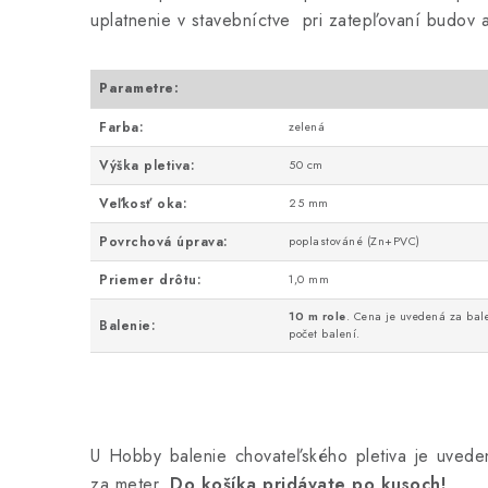
uplatnenie v stavebníctve pri zatepľovaní budov 
Parametre:
Farba:
zelená
Výška pletiva:
50 cm
Veľkosť oka:
25 mm
Povrchová úprava:
poplastováné (Zn+PVC)
Priemer drôtu:
1,0 mm
10 m role
. Cena je uvedená za bal
Balenie:
počet balení.
U Hobby balenie chovateľského pletiva je uvede
za meter.
Do košíka pridávate po kusoch!