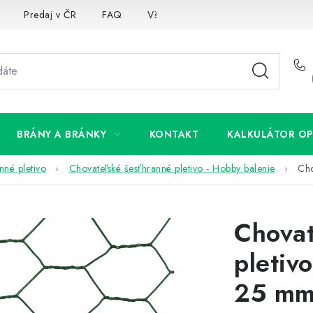
Predaj v ČR
FAQ
Všetko o súboroch cookies
BRÁNY A BRÁNKY
KONTAKT
KALKULÁTOR OP
nné pletivo
Chovateľské šesťhranné pletivo - Hobby balenie
Cho
Chovat
pletiv
25 mm,