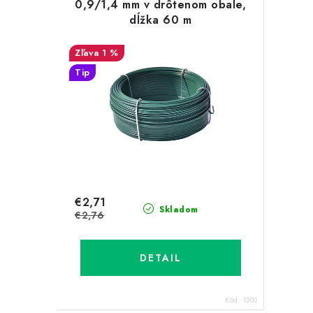
0,9/1,4 mm v drôtenom obale,
dĺžka 60 m
1 %
Tip
€2,71
Skladom
€2,76
DETAIL
Kód:
1200