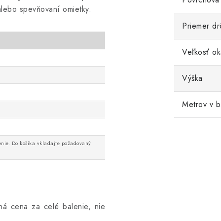
alebo spevňovaní omietky.
Priemer dr
Veľkosť ok
Výška
Metrov v b
enie. Do košíka vkladajte požadovaný
ná cena za celé balenie, nie