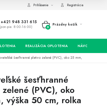
Prihlásenie
Registrácia
+421 948 331 615
Prázdny košík
(pon-pia: 8:00-16:00)
NÁKUPNÝ
KOŠÍK
LOTENIA
REALIZÁCIA OPLOTENIA
NÁVODY
vateľské šesťhranné pletivo zelené (PVC), oko 25 mm,
eľské šesťhranné
o zelené (PVC), oko
 výška 50 cm, rolka