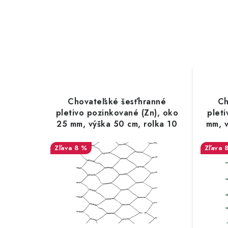
Chovateľské šesťhranné
Ch
pletivo pozinkované (Zn), oko
plet
25 mm, výška 50 cm, rolka 10
mm, v
m
8 %