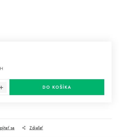
PH
cena:
DO KOŠÍKA
pýtať sa
Zdieľať