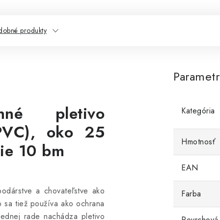
dobné produkty
Paramet
anné pletivo
Kategória
(PVC), oko 25
Hmotnosť
ie 10 bm
EAN
podárstve a chovateľstve ako
Farba
to sa tiež používa ako ochrana
ednej rade nachádza pletivo
Povrchová