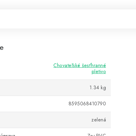
re
Chovateľské šesťhranné
pletivo
1.34 kg
8595068410790
zelená
 úprava
Zn+PVC