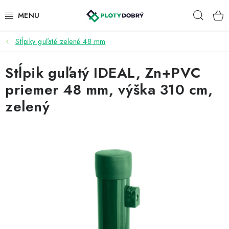
Prejsť
Hľad
na
obsah
Stĺpiky guľaté zelené 48 mm
PLETIVA A PLOTY
Stĺpik guľatý IDEAL, Zn+PVC
PRÍSLUŠENSTVO
priemer 48 mm, výška 310 cm,
BRÁNY A BRÁNKY
zelený
KONTAKT
KALKULÁTOR OPLOTENIA
REALIZÁCIA OPLOTENIA
NÁVODY