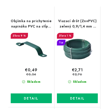
Objímka na prichytenie
Viazací drôt (Zn+PVC)
napináku PVC na stĺpik
zelený 0,9/1,4 mm v
48 mm zelená
drôtenom obale, dĺžka
9 %
1 %
60 m
Tip
€0,49
€2,71
€0,54
€2,76
Skladom
Skladom
DETAIL
DETAIL