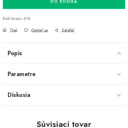
DO KOŠÍKA
Kód tovaru:
616
Tlač
Opýtať sa
Zdieľať
Popis
Parametre
Diskusia
Súvisiaci tovar