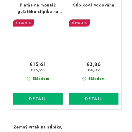
Platňa na montáž
Stĺpiková vodováha
guľatého stĺpika na
betónový základ,
2 %
3 %
priemer 48 mm
€15,61
€3,86
€15,95
€4,02
Skladom
Skladom
DETAIL
DETAIL
Zemný vrták na stĺpiky,