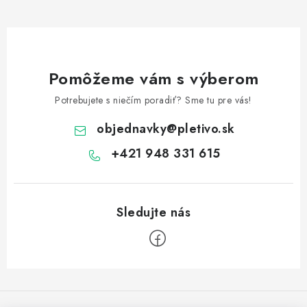
Pomôžeme vám s výberom
Potrebujete s niečím poradiť? Sme tu pre vás!
objednavky
@
pletivo.sk
+421 948 331 615
Z
á