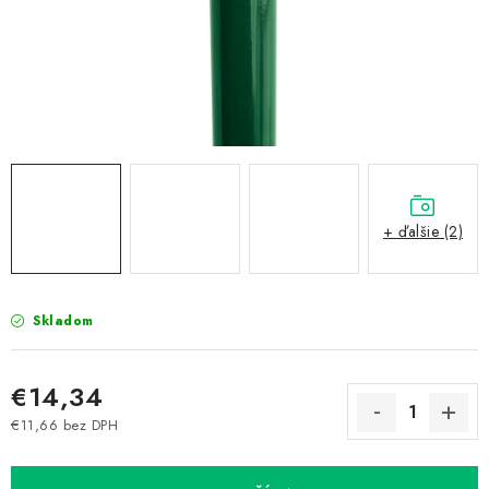
Prepravné a termín doručenia
Obchodné podmienky
Predaj v ČR
FAQ
Všetko o súboroch cookies
+ ďalšie (2)
Skladom
€14,34
€11,66 bez DPH
Jednotková cena: