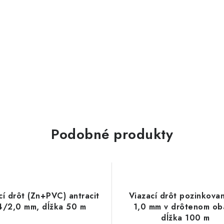
Podobné produkty
cí drôt (Zn+PVC) antracit
Viazací drôt pozinkova
4/2,0 mm, dĺžka 50 m
1,0 mm v drôtenom ob
dĺžka 100 m