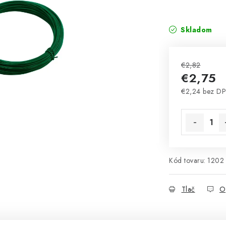
Skladom
€2,82
€2,75
€2,24 bez D
Jednotková 
Kód tovaru:
1202
Tlač
O