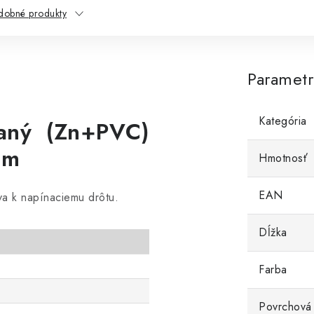
dobné produkty
Paramet
Kategória
vaný (Zn+PVC)
 m
Hmotnosť
EAN
iva k napínaciemu drôtu.
Dĺžka
Farba
Povrchová