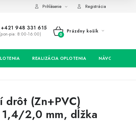
Prihlásenie
Registrácia
+421 948 331 615
Prázdny košík
(pon-pia: 8:00-16:00)
NÁKUPNÝ
KOŠÍK
LOTENIA
REALIZÁCIA OPLOTENIA
NÁVODY
í drôt (Zn+PVC)
 1,4/2,0 mm, dĺžka