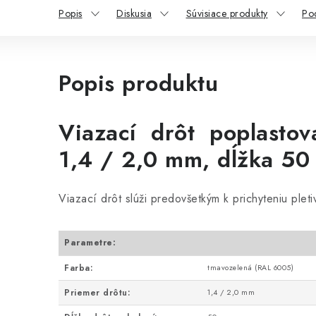
Popis
Diskusia
Súvisiace produkty
Po
Popis produktu
Viazací drôt poplasto
1,4 / 2,0 mm, dĺžka 50
Viazací drôt slúži predovšetkým k prichyteniu plet
Parametre:
Farba:
tmavozelená (RAL 6005)
Priemer drôtu:
1,4 / 2,0 mm