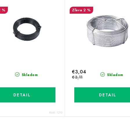
2 %
2 %
€3,04
Skladom
Skladom
€3,11
DETAIL
DETAIL
Kód:
1210