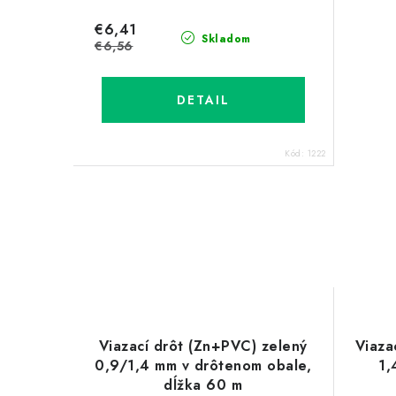
€6,41
Skladom
€6,56
DETAIL
Kód:
1222
Viazací drôt (Zn+PVC) zelený
Viaza
0,9/1,4 mm v drôtenom obale,
1,
dĺžka 60 m