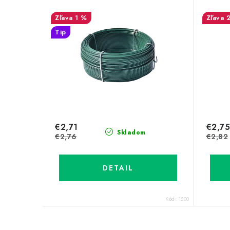
1 %
Tip
€2,71
€2,75
Skladom
€2,76
€2,82
DETAIL
Kód:
1200