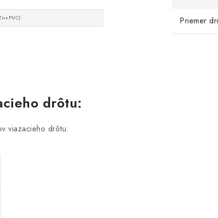
(Zn+PVC)
Priemer dr
cieho drôtu:
v viazacieho drôtu.