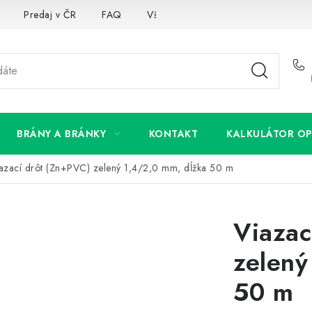
Predaj v ČR
FAQ
Všetko o súboroch cookies
BRÁNY A BRÁNKY
KONTAKT
KALKULÁTOR OP
azací drôt (Zn+PVC) zelený 1,4/2,0 mm, dĺžka 50 m
Viazac
zelený
50 m