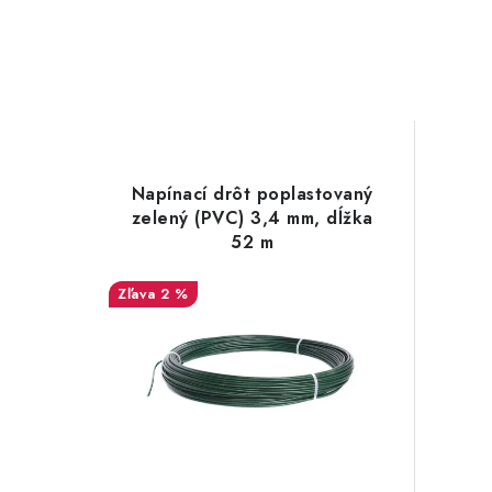
Napínací drôt poplastovaný
zelený (PVC) 3,4 mm, dĺžka
52 m
2 %