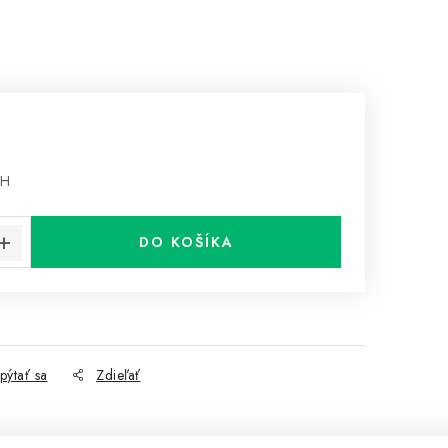
PH
cena:
DO KOŠÍKA
pýtať sa
Zdieľať