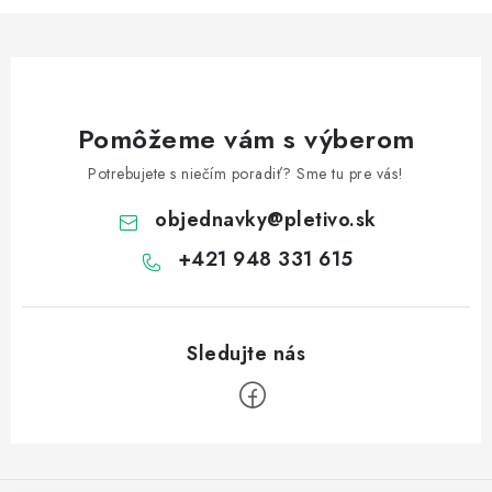
Pomôžeme vám s výberom
Potrebujete s niečím poradiť? Sme tu pre vás!
objednavky
@
pletivo.sk
+421 948 331 615
Z
á