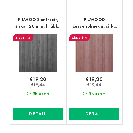
PILWOOD antracit,
PILWOOD
šírka 120 mm, hrúbka
červenohnedá, šírka
11 mm, dĺžka 200 cm
120 mm, hrúbka 11 mm,
1 %
1 %
dĺžka 200 cm
€19,20
€19,20
€19,44
€19,44
Skladom
Skladom
DETAIL
DETAIL