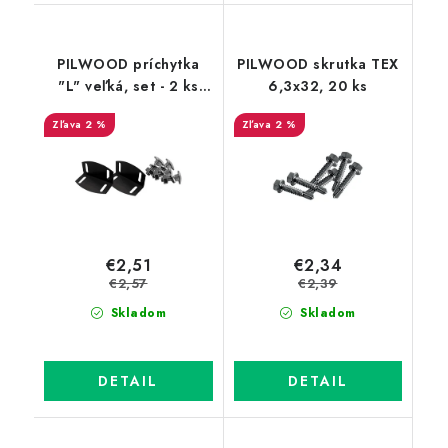
PILWOOD príchytka
PILWOOD skrutka TEX
"L" veľká, set - 2 ks
6,3x32, 20 ks
balenie
2 %
2 %
€2,51
€2,34
€2,57
€2,39
Skladom
Skladom
DETAIL
DETAIL