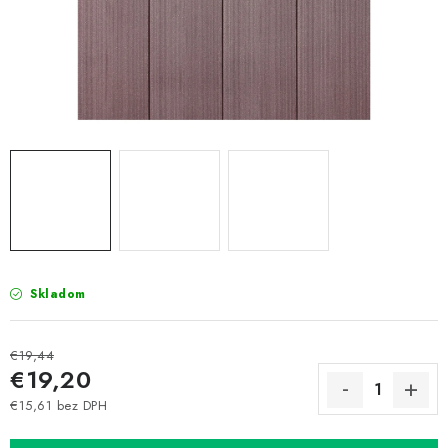
Prepravné a termín doručenia
Obchodné podmienky
Predaj v ČR
FAQ
Všetko o súboroch cookies
Skladom
€19,44
€19,20
€15,61 bez DPH
Jednotková cena: