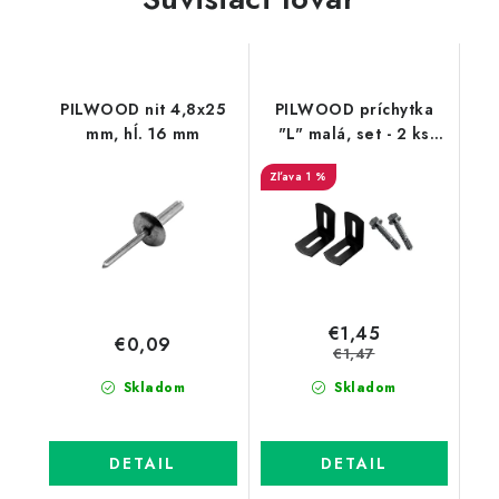
PILWOOD nit 4,8x25
PILWOOD príchytka
mm, hĺ. 16 mm
"L" malá, set - 2 ks
balenie
1 %
€1,45
€0,09
€1,47
Skladom
Skladom
DETAIL
DETAIL