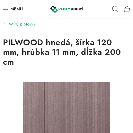
Prejsť
Hľad
na
obsah
WPC plotovky
PLETIVA A PLOTY
PILWOOD hnedá, šírka 120
PRÍSLUŠENSTVO
mm, hrúbka 11 mm, dĺžka 200
BRÁNY A BRÁNKY
cm
KONTAKT
KALKULÁTOR OPLOTENIA
REALIZÁCIA OPLOTENIA
NÁVODY