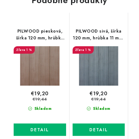
Podobné produkty
PILWOOD piesková,
PILWOOD sivá, šírka
šírka 120 mm, hrúbka
120 mm, hrúbka 11 mm,
11 mm, dĺžka 200 cm
dĺžka 200 cm
1 %
1 %
€19,20
€19,20
€19,44
€19,44
Skladom
Skladom
DETAIL
DETAIL