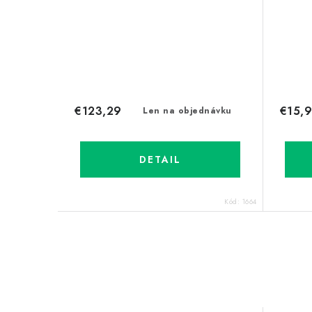
€123,29
€15,
Len na objednávku
DETAIL
Kód:
1664