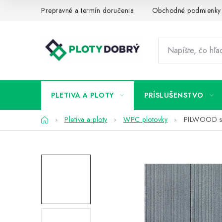
Prejsť
Prepravné a termín doručenia
Obchodné podmienky
na
obsah
PLETIVA A PLOTY
PRÍSLUŠENSTVO
Domov
Pletiva a ploty
WPC plotovky
PILWOOD si