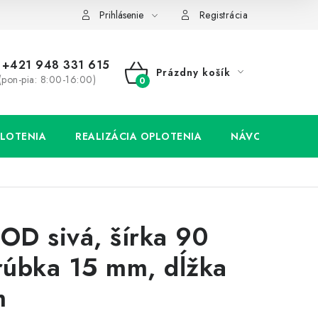
Prihlásenie
Registrácia
+421 948 331 615
Prázdny košík
(pon-pia: 8:00-16:00)
NÁKUPNÝ
KOŠÍK
LOTENIA
REALIZÁCIA OPLOTENIA
NÁVODY
D sivá, šírka 90
úbka 15 mm, dĺžka
m