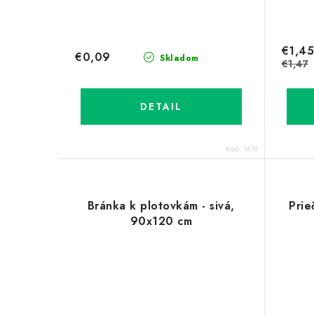
€1,45
€0,09
Skladom
€1,47
DETAIL
Kód:
1676
Bránka k plotovkám - sivá,
Prie
90x120 cm