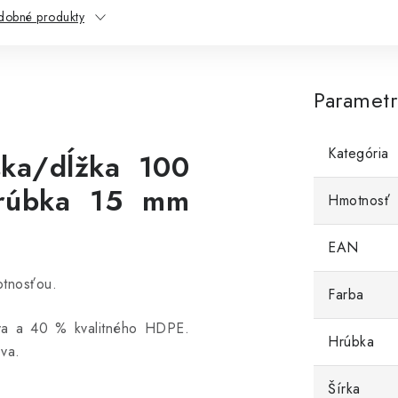
dobné produkty
Paramet
Kategória
ka/dĺžka 100
hrúbka 15 mm
Hmotnosť
EAN
otnosťou.
Farba
 a 40 % kvalitného HDPE.
Hrúbka
eva.
Šírka