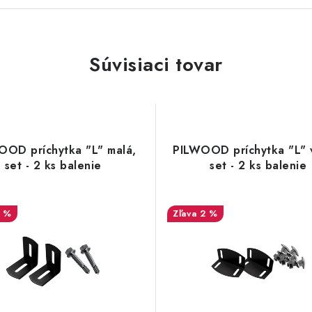
Súvisiaci tovar
OOD príchytka "L" malá,
PILWOOD príchytka "L" 
set - 2 ks balenie
set - 2 ks balenie
1 %
2 %