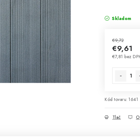
Skladom
€9,72
€9,61
€7,81 bez DP
Jednotková 
Kód tovaru:
1641
Tlač
O