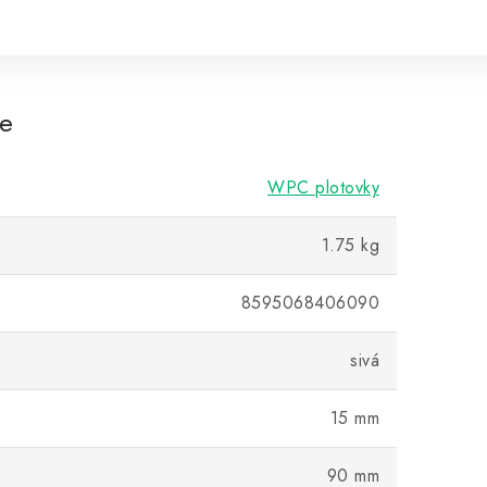
re
WPC plotovky
1.75 kg
8595068406090
sivá
15 mm
90 mm