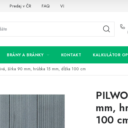
Predaj v ČR
FAQ
Všetko o súboroch cookies
BRÁNY A BRÁNKY
KONTAKT
KALKULÁTOR OP
vá, šírka 90 mm, hrúbka 15 mm, dĺžka 100 cm
PILWOO
mm, hr
100 c