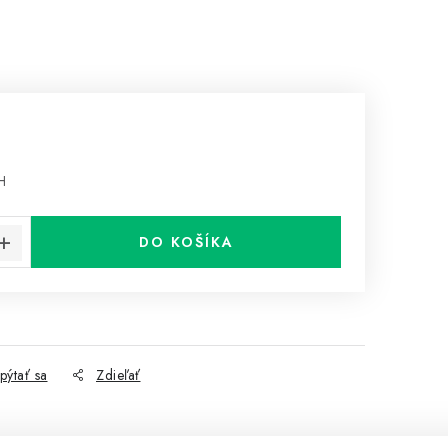
H
cena:
DO KOŠÍKA
pýtať sa
Zdieľať