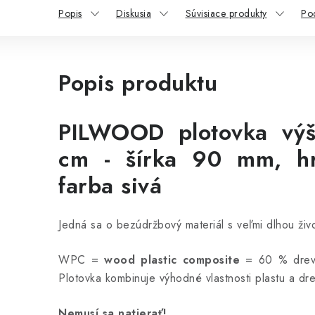
Popis
Diskusia
Súvisiace produkty
Po
Popis produktu
PILWOOD plotovka výš
cm - šírka 90 mm, 
farba sivá
Jedná sa o bezúdržbový materiál s veľmi dlhou živ
WPC =
wood plastic composite
= 60 % dreva
Plotovka kombinuje výhodné vlastnosti plastu a dr
Nemusí sa natierať!