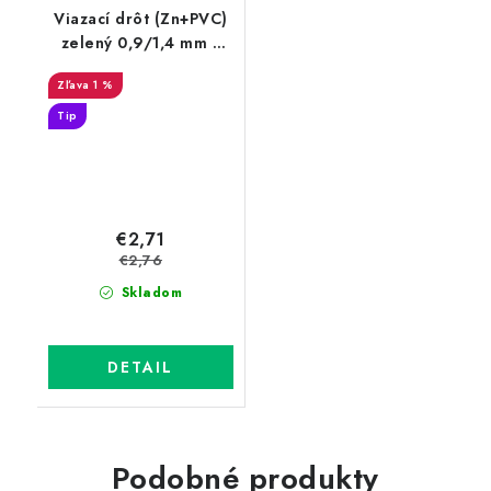
Viazací drôt (Zn+PVC)
zelený 0,9/1,4 mm v
drôtenom obale, dĺžka
1 %
60 m
Tip
€2,71
€2,76
Skladom
DETAIL
Podobné produkty