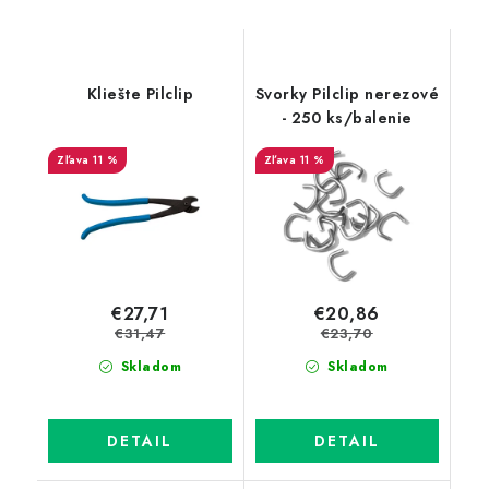
Kliešte Pilclip
Svorky Pilclip nerezové
- 250 ks/balenie
11 %
11 %
€27,71
€20,86
€31,47
€23,70
Skladom
Skladom
DETAIL
DETAIL