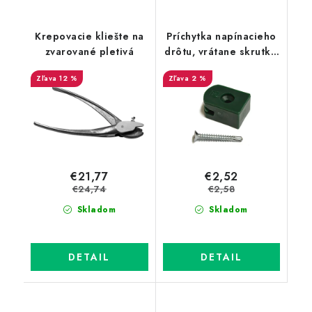
Krepovacie kliešte na
Príchytka napínacieho
zvarované pletivá
drôtu, vrátane skrutky,
zelená, 10 ks/bal.
12 %
2 %
€21,77
€2,52
€24,74
€2,58
Skladom
Skladom
DETAIL
DETAIL