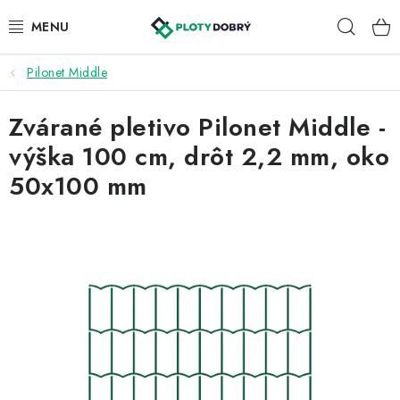
Prejsť
Hľad
na
obsah
Pilonet Middle
PLETIVA A PLOTY
Zvárané pletivo Pilonet Middle -
PRÍSLUŠENSTVO
výška 100 cm, drôt 2,2 mm, oko
BRÁNY A BRÁNKY
50x100 mm
KONTAKT
KALKULÁTOR OPLOTENIA
REALIZÁCIA OPLOTENIA
NÁVODY