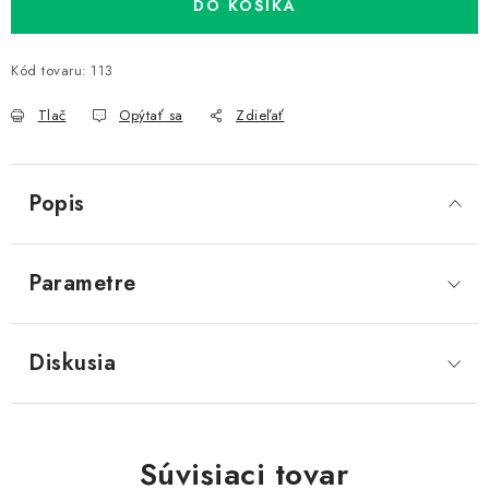
DO KOŠÍKA
Kód tovaru:
113
Tlač
Opýtať sa
Zdieľať
Popis
Parametre
Diskusia
Súvisiaci tovar