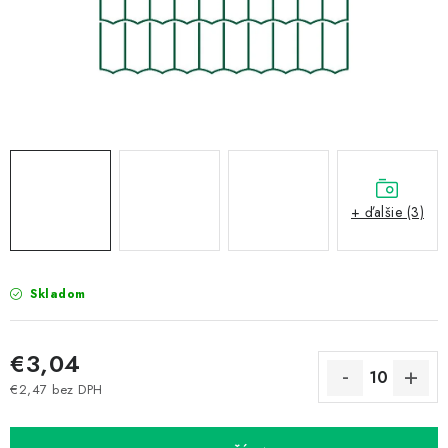
Prepravné a termín doručenia
Obchodné podmienky
Predaj v ČR
FAQ
Všetko o súboroch cookies
+ ďalšie (3)
Skladom
€3,04
€2,47 bez DPH
Jednotková cena: