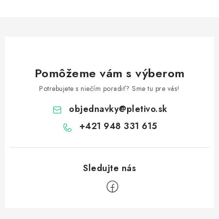
Pomôžeme vám s výberom
Potrebujete s niečím poradiť? Sme tu pre vás!
objednavky
@
pletivo.sk
+421 948 331 615
Z