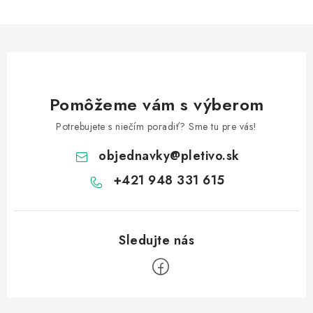
Pomôžeme vám s výberom
Potrebujete s niečím poradiť? Sme tu pre vás!
objednavky
@
pletivo.sk
+421 948 331 615
Z