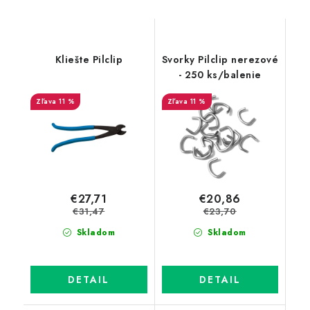
Kliešte Pilclip
Svorky Pilclip nerezové
- 250 ks/balenie
11 %
11 %
€27,71
€20,86
€31,47
€23,70
Skladom
Skladom
DETAIL
DETAIL