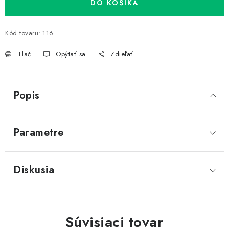
DO KOŠÍKA
Kód tovaru:
116
Tlač
Opýtať sa
Zdieľať
Popis
Parametre
Diskusia
Súvisiaci tovar