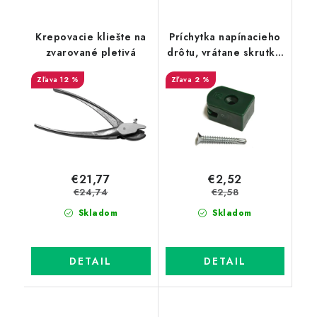
Krepovacie kliešte na
Príchytka napínacieho
zvarované pletivá
drôtu, vrátane skrutky,
zelená, 10 ks/bal.
12 %
2 %
€21,77
€2,52
€24,74
€2,58
Skladom
Skladom
DETAIL
DETAIL