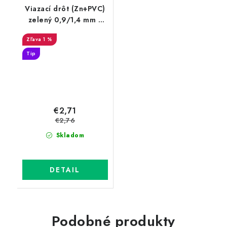
Viazací drôt (Zn+PVC)
zelený 0,9/1,4 mm v
drôtenom obale, dĺžka
1 %
60 m
Tip
€2,71
€2,76
Skladom
DETAIL
Podobné produkty