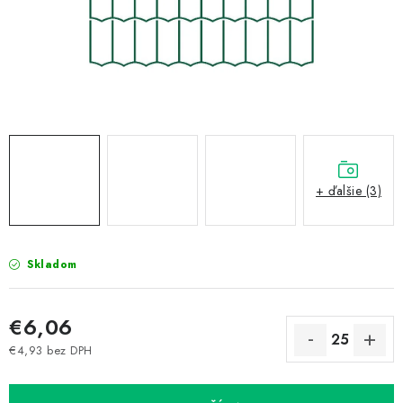
Prepravné a termín doručenia
Obchodné podmienky
Predaj v ČR
FAQ
Všetko o súboroch cookies
+ ďalšie (3)
Skladom
€6,06
€4,93 bez DPH
Jednotková cena: