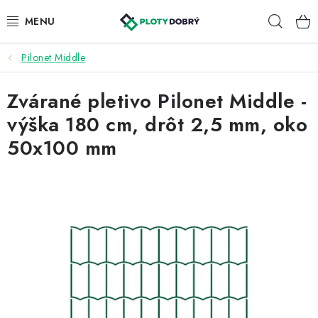
Prejsť
Hľad
na
obsah
Pilonet Middle
PLETIVA A PLOTY
Zvárané pletivo Pilonet Middle -
PRÍSLUŠENSTVO
výška 180 cm, drôt 2,5 mm, oko
BRÁNY A BRÁNKY
50x100 mm
KONTAKT
KALKULÁTOR OPLOTENIA
REALIZÁCIA OPLOTENIA
NÁVODY