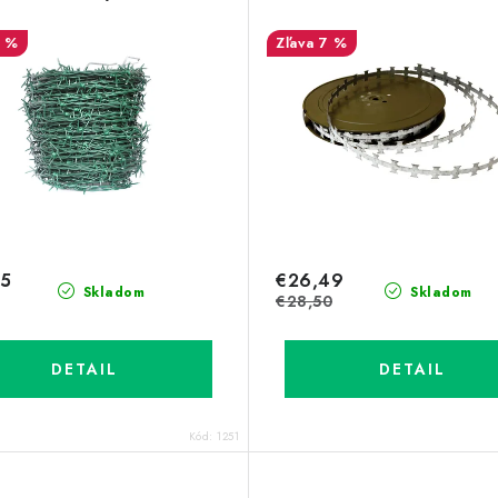
1 %
7 %
95
€26,49
Skladom
Skladom
€28,50
DETAIL
DETAIL
Kód:
1251