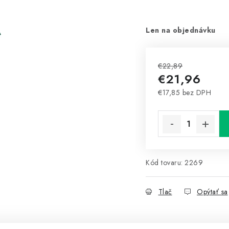
Len na objednávku
€22,89
€21,96
€17,85 bez DPH
Jednotková cena:
Kód tovaru:
2269
Tlač
Opýtať sa