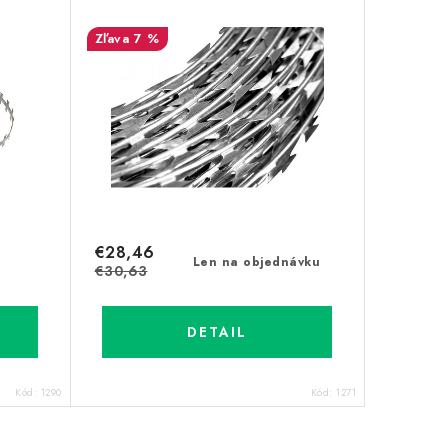
7 %
€28,46
Len na objednávku
€30,63
DETAIL
Kód:
1290
Kód:
1271