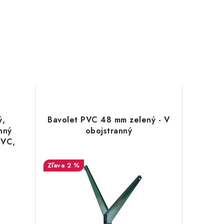
ý,
Bavolet PVC 48 mm zelený - V
nný
obojstranný
PVC,
2 %