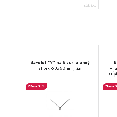
Kód:
1200
Bavolet "V" na štvorharanný
B
stĺpik 60x60 mm, Zn
vnú
stĺ
2 %