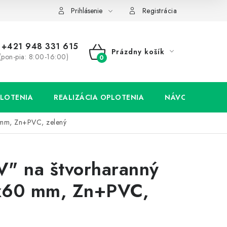
Prihlásenie
Registrácia
+421 948 331 615
Prázdny košík
(pon-pia: 8:00-16:00)
NÁKUPNÝ
KOŠÍK
LOTENIA
REALIZÁCIA OPLOTENIA
NÁVODY
0 mm, Zn+PVC, zelený
V" na štvorharanný
0x60 mm, Zn+PVC,