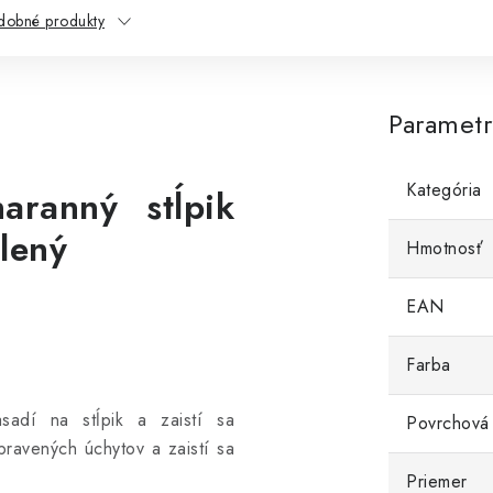
dobné produkty
Paramet
Kategória
aranný stĺpik
lený
Hmotnosť
EAN
Farba
sadí na stĺpik a zaistí sa
Povrchová
pravených úchytov a zaistí sa
Priemer