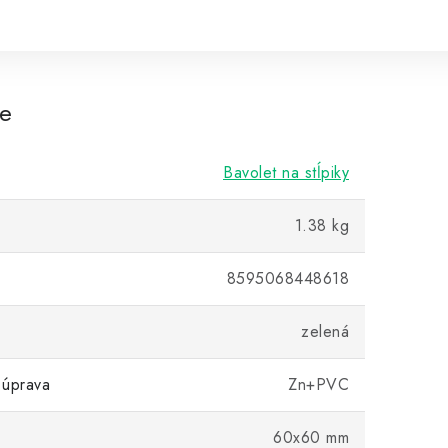
re
Bavolet na stĺpiky
1.38 kg
8595068448618
zelená
 úprava
Zn+PVC
60x60 mm