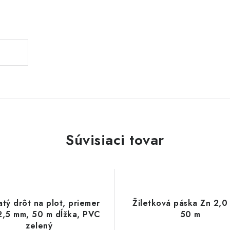
Súvisiaci tovar
tý drôt na plot, priemer
Žiletková páska Zn 2,0
2,5 mm, 50 m dĺžka, PVC
50 m
zelený