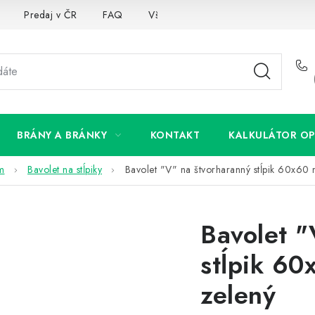
Predaj v ČR
FAQ
Všetko o súboroch cookies
BRÁNY A BRÁNKY
KONTAKT
KALKULÁTOR OP
om
Bavolet na stĺpiky
Bavolet "V" na štvorharanný stĺpik 60x6
Bavolet "
stĺpik 6
zelený