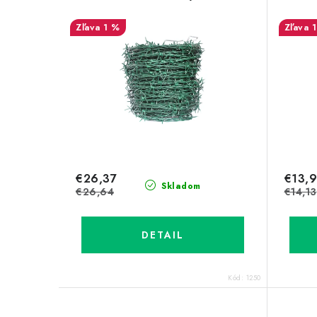
1 %
€26,37
€13,
Skladom
€26,64
€14,13
DETAIL
Kód:
1250