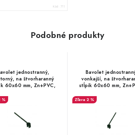
Kód:
711
Podobné produkty
avolet jednostranný,
Bavolet jednostrann
torný, na štvorharanný
vonkajší, na štvorhara
pik 60x60 mm, Zn+PVC,
stĺpik 60x60 mm, Zn+
zelený
zelený
2 %
2 %