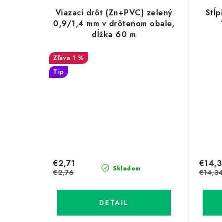
Viazací drôt (Zn+PVC) zelený
Stĺ
0,9/1,4 mm v drôtenom obale,
dĺžka 60 m
1 %
Tip
€2,71
€14,3
Skladom
€2,76
€14,3
DETAIL