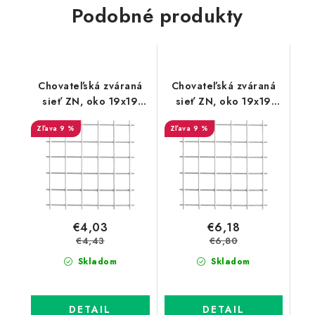
Podobné produkty
Chovateľská zváraná
Chovateľská zváraná
sieť ZN, oko 19x19
sieť ZN, oko 19x19
mm, drát 1,45 mm,
mm, výška 50 cm, rolka
9 %
9 %
výška 100 cm, rolka 25
5 m
m
€4,03
€6,18
€4,43
€6,80
Skladom
Skladom
DETAIL
DETAIL