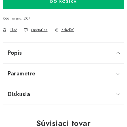
DO KOŠÍKA
Kód tovaru:
207
Tlač
Opýtať sa
Zdieľať
Popis
Parametre
Diskusia
Súvisiaci tovar