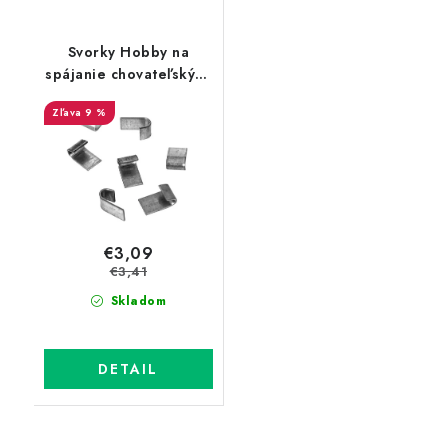
Svorky Hobby na
spájanie chovateľských
zváraných sietí 150 ks
9 %
€3,09
€3,41
Skladom
DETAIL