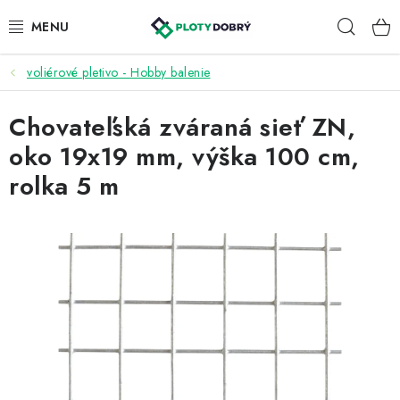
Prejsť
Hľad
na
obsah
voliérové pletivo - Hobby balenie
PLETIVA A PLOTY
Chovateľská zváraná sieť ZN,
PRÍSLUŠENSTVO
oko 19x19 mm, výška 100 cm,
BRÁNY A BRÁNKY
rolka 5 m
KONTAKT
KALKULÁTOR OPLOTENIA
REALIZÁCIA OPLOTENIA
NÁVODY