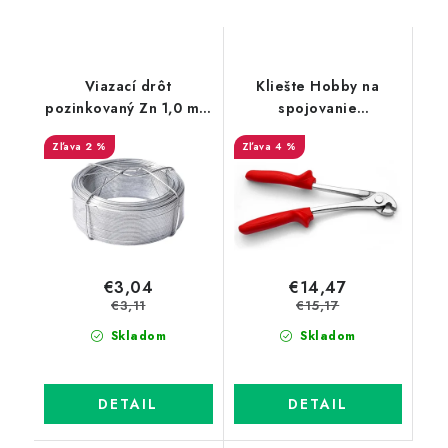
Viazací drôt
Kliešte Hobby na
pozinkovaný Zn 1,0 mm
spojovanie
v drôtenom obale,
zvarovaných sietí
2 %
4 %
dĺžka 100 m
€3,04
€14,47
€3,11
€15,17
Skladom
Skladom
DETAIL
DETAIL