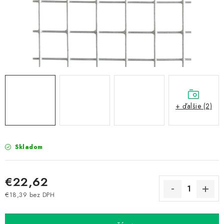
Prepravné a termín doručenia
Obchodné podmienky
Predaj v ČR
FAQ
Všetko o súboroch cookies
+ ďalšie (2)
Skladom
€22,62
€18,39 bez DPH
Jednotková cena: