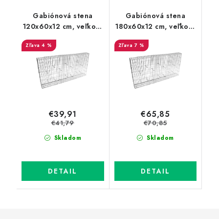
Gabiónová stena
Gabiónová stena
120x60x12 cm, veľkosť
180x60x12 cm, veľkosť
oka 100x37,5 mm
oka 100x37,5 mm
4 %
7 %
€39,91
€65,85
€41,79
€70,85
Skladom
Skladom
DETAIL
DETAIL