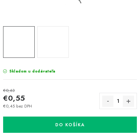
Prepravné a termín doručenia
Obchodné podmienky
Predaj v ČR
FAQ
Všetko o súboroch cookies
Skladom u dodávateľa
€0,63
€0,55
€0,45 bez DPH
Jednotková cena:
DO KOŠÍKA