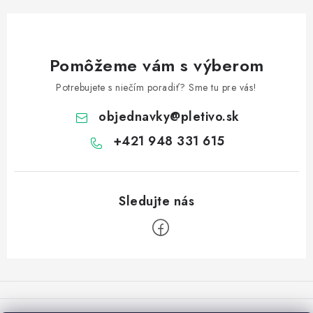
Pomôžeme vám s výberom
Potrebujete s niečím poradiť? Sme tu pre vás!
objednavky
@
pletivo.sk
+421 948 331 615
Z
á
p