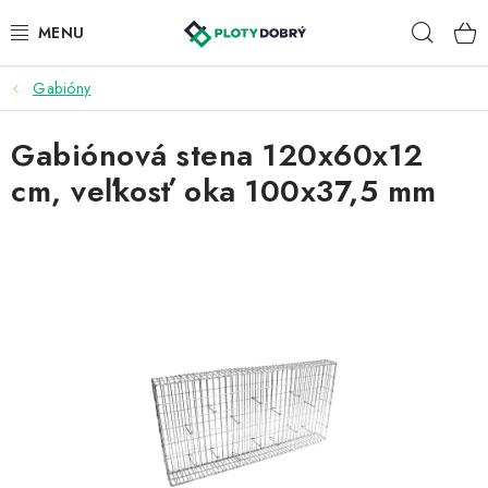
Prejsť
Hľad
na
obsah
Gabióny
PLETIVA A PLOTY
Gabiónová stena 120x60x12
PRÍSLUŠENSTVO
cm, veľkosť oka 100x37,5 mm
BRÁNY A BRÁNKY
KONTAKT
KALKULÁTOR OPLOTENIA
REALIZÁCIA OPLOTENIA
NÁVODY