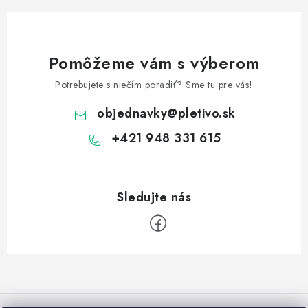
Pomôžeme vám s výberom
Potrebujete s niečím poradiť? Sme tu pre vás!
objednavky
@
pletivo.sk
+421 948 331 615
Z
á
p