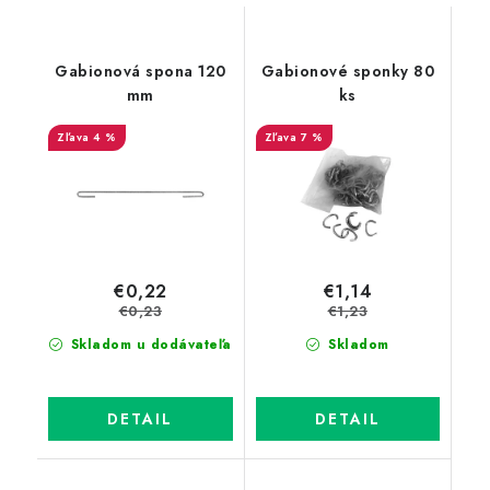
Gabionová spona 120
Gabionové sponky 80
mm
ks
4 %
7 %
€0,22
€1,14
€0,23
€1,23
Skladom u dodávateľa
Skladom
DETAIL
DETAIL