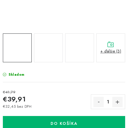
Prepravné a termín doručenia
Obchodné podmienky
Predaj v ČR
FAQ
Všetko o súboroch cookies
+ ďalšie (3)
Skladom
€41,79
€39,91
€32,45 bez DPH
Jednotková cena:
DO KOŠÍKA