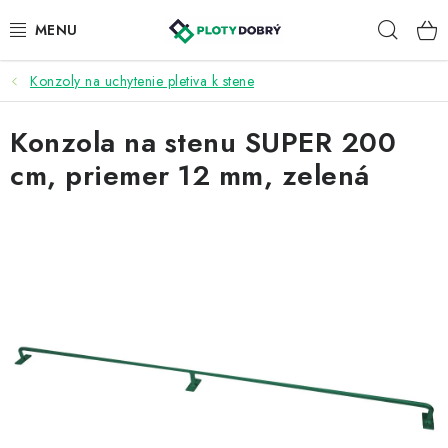
Prejsť
Hľad
na
obsah
Konzoly na uchytenie pletiva k stene
PLETIVA A PLOTY
Konzola na stenu SUPER 200
PRÍSLUŠENSTVO
cm, priemer 12 mm, zelená
BRÁNY A BRÁNKY
KONTAKT
KALKULÁTOR OPLOTENIA
REALIZÁCIA OPLOTENIA
NÁVODY