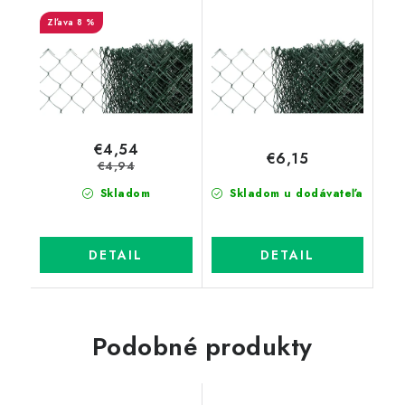
55x55 mm, PVC zelené,
(3,0 mm, 55x55 mm,
8 %
bez ND)
PVC; zelené, bez ND)
€4,54
€6,15
€4,94
Skladom
Skladom u dodávateľa
DETAIL
DETAIL
Podobné produkty