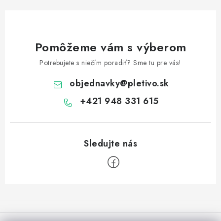
Pomôžeme vám s výberom
Potrebujete s niečím poradiť? Sme tu pre vás!
objednavky
@
pletivo.sk
+421 948 331 615
Z
á
p