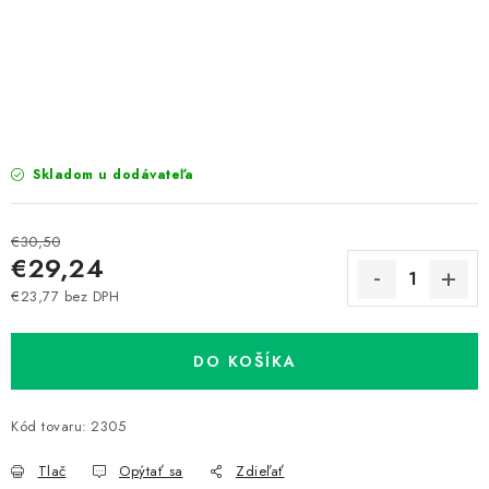
Prepravné a termín doručenia
Obchodné podmienky
Predaj v ČR
FAQ
Všetko o súboroch cookies
Skladom u dodávateľa
€30,50
€29,24
€23,77 bez DPH
Jednotková cena:
DO KOŠÍKA
Kód tovaru:
2305
Tlač
Opýtať sa
Zdieľať