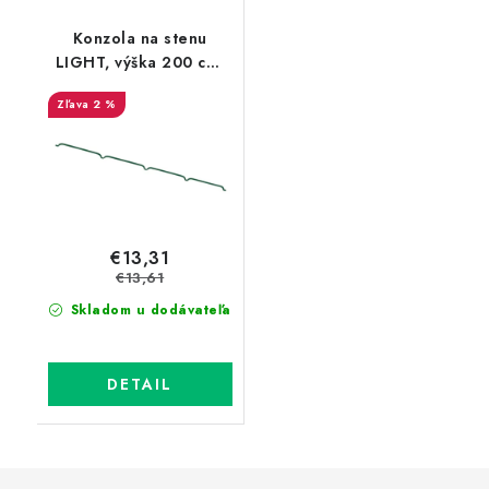
Konzola na stenu
LIGHT, výška 200 cm,
priemer 8 mm, zelená
2 %
€13,31
€13,61
Skladom u dodávateľa
DETAIL