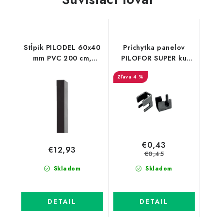
Stĺpik PILODEL 60x40
Príchytka panelov
mm PVC 200 cm,
PILOFOR SUPER ku
antracit
konštrukcii brány,
4 %
nerezová
€0,43
€12,93
€0,45
Skladom
Skladom
DETAIL
DETAIL