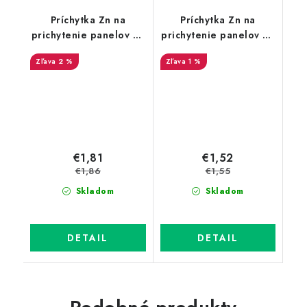
Príchytka Zn na
Príchytka Zn na
prichytenie panelov na
prichytenie panelov na
stĺpik 60x40 mm -
stĺpik 60x40 - koncová
2 %
1 %
priebežná
€1,81
€1,52
€1,86
€1,55
Skladom
Skladom
DETAIL
DETAIL