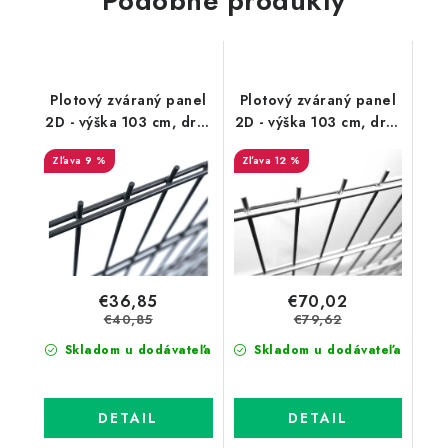
Podobné produkty
Plotový zváraný panel
Plotový zváraný panel
2D - výška 103 cm, drôt
2D - výška 103 cm, drôt
6/5/6 mm, PVC
8/6/8 mm, Zn
9 %
12 %
antracit
€36,85
€70,02
€40,85
€79,62
Skladom u dodávateľa
Skladom u dodávateľa
DETAIL
DETAIL