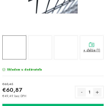
Prepravné a termín doručenia
Obchodné podmienky
Predaj v ČR
FAQ
Všetko o súboroch cookies
+ ďalšie (1)
Skladom u dodávateľa
€65,45
€60,87
€49,49 bez DPH
Jednotková cena: