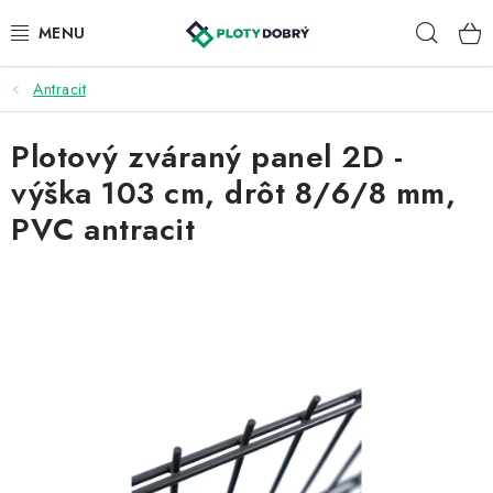
Prejsť
Hľad
na
obsah
Antracit
PLETIVA A PLOTY
Plotový zváraný panel 2D -
PRÍSLUŠENSTVO
výška 103 cm, drôt 8/6/8 mm,
BRÁNY A BRÁNKY
PVC antracit
KONTAKT
KALKULÁTOR OPLOTENIA
REALIZÁCIA OPLOTENIA
NÁVODY