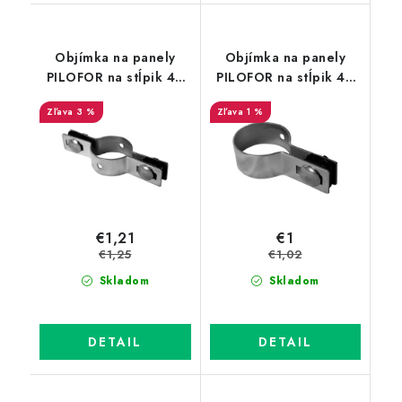
Objímka na panely
Objímka na panely
PILOFOR na stĺpik 48
PILOFOR na stĺpik 48
mm Zn priebežná
mm - koncová, Zn
3 %
1 %
€1,21
€1
€1,25
€1,02
Skladom
Skladom
DETAIL
DETAIL