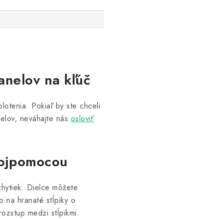
anelov na kľúč
lotenia. Pokiaľ by ste chceli
nelov, neváhajte nás
osloviť
vojpomocou
chytiek. Dielce môžete
 na hranaté stĺpiky o
ozstup medzi stĺpikmi.