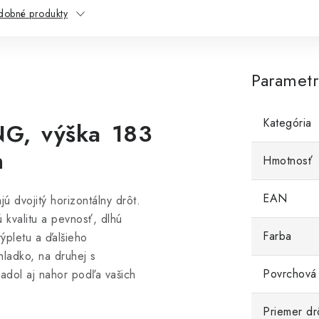
dobné produkty
Paramet
Kategória
G, výška 183
n
Hmotnosť
EAN
ú dvojitý horizontálny drôt.
kvalitu a pevnosť, dlhú
Farba
ýpletu a ďalšieho
hladko, na druhej s
Povrchová
adol aj nahor podľa vašich
Priemer dr