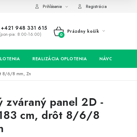
Prihlásenie
Registrácia
+421 948 331 615
Prázdny košík
(pon-pia: 8:00-16:00)
NÁKUPNÝ
KOŠÍK
LOTENIA
REALIZÁCIA OPLOTENIA
NÁVODY
rôt 8/6/8 mm, Zn
ý zváraný panel 2D -
183 cm, drôt 8/6/8
n