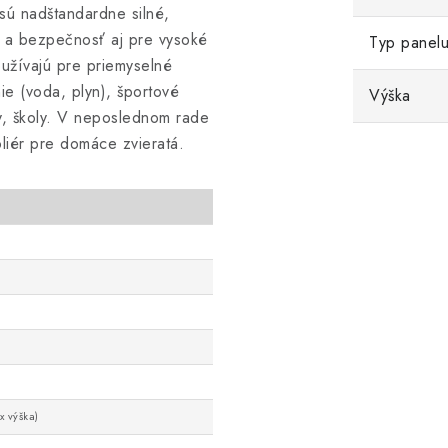
sú nadštandardne silné,
ť a bezpečnosť aj pre vysoké
Typ panel
oužívajú pre priemyselné
nie (voda, plyn), športové
Výška
my, školy. V neposlednom rade
liér pre domáce zvieratá.
x výška)