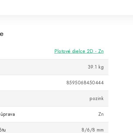
re
Plotové dielce 2D - Zn
39.1 kg
8595068450444
pozink
 úprava
Zn
ôtu
8/6/8 mm