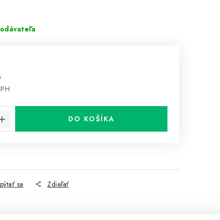
odávateľa
8
DPH
cena:
DO KOŠÍKA
pýtať sa
Zdieľať