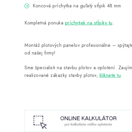
Koncová príchytka na guľatý stĺpik 48 mm
Kompletná ponuka
príchytiek na stĺpiky tu
.
Montáž plotových panelov profesionálne – spýtajt
od našej firmy!
Sme špecialisti na stavbu plotov a oplotení. Zaují
realizované zákazky stavby plotov,
kliknete tu
.