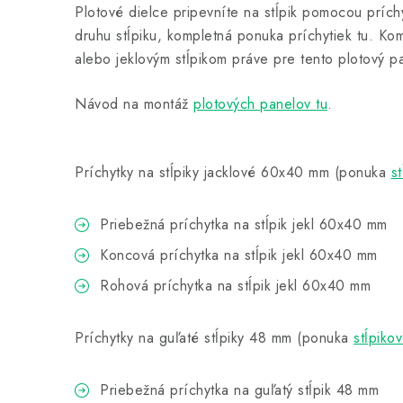
Plotové dielce pripevníte na stĺpik pomocou príchy
druhu stĺpiku, kompletná ponuka príchytiek tu. Ko
alebo jeklovým stĺpikom práve pre tento plotový pa
Návod na montáž
plotových panelov tu
.
Príchytky na stĺpiky jacklové 60x40 mm (ponuka
st
Priebežná príchytka na stĺpik jekl 60x40 mm
Koncová príchytka na stĺpik jekl 60x40 mm
Rohová príchytka na stĺpik jekl 60x40 mm
Príchytky na guľaté stĺpiky 48 mm (ponuka
stĺpikov
Priebežná príchytka na guľatý stĺpik 48 mm