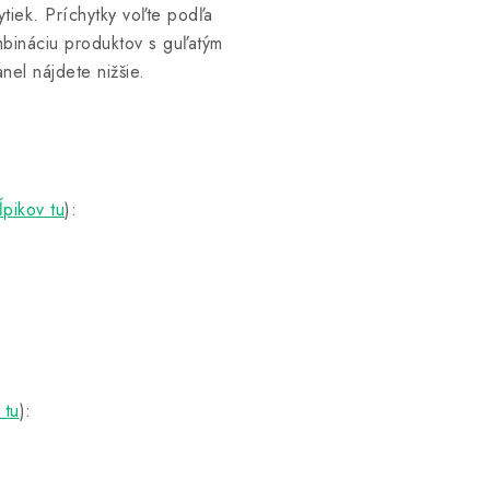
tiek. Príchytky voľte podľa
mbináciu produktov s guľatým
nel nájdete nižšie.
ĺpikov tu
):
 tu
):