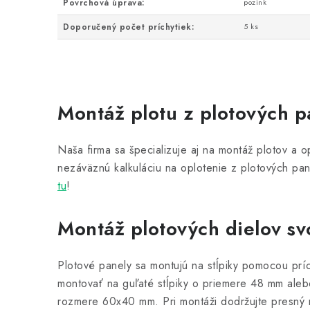
Povrchová úprava:
pozink
Doporučený počet príchytiek:
5 ks
Montáž plotu z plotových p
Naša firma sa špecializuje aj na montáž plotov a op
nezáväznú kalkuláciu na oplotenie z plotových pa
tu
!
Montáž plotových dielov s
Plotové panely sa montujú na stĺpiky pomocou prí
montovať na guľaté stĺpiky o priemere 48 mm alebo
rozmere 60x40 mm. Pri montáži dodržujte presný r