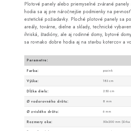
Plotové panely alebo priemyselné zvárané panely 
hodia sa aj pre náročnejšie podmienky na pevnos
estetické požiadavky. Ploché plotové panely sa p
areály, továrne, dielne a sklady, technické vybave
ihriská, štadióny, ale aj rodinné domy, bytové do
sa rovnako dobre hodia aj na stavbu kotercov a vo
Parametre:
Farba:
pozink
Výška:
183 cm
Dĺžka dielu:
250 cm
Ø vodorovného drôtu:
8 mm
Ø zvislého drôtu:
6 mm
Rozmery oka:
50x200 mm (šírka 