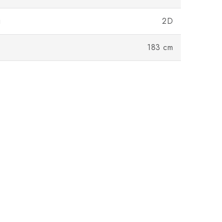
u
2D
183 cm