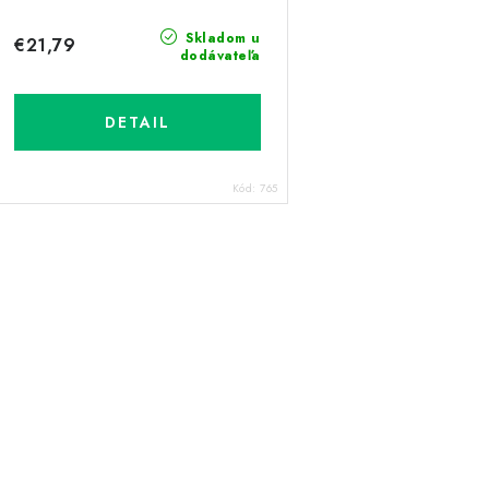
Skladom u
€21,79
dodávateľa
DETAIL
Kód:
765
O
v
á
d
a