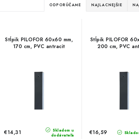
R
ODPORÚČAME
NAJLACNEJŠIE
NA
a
d
V
e
Stĺpik PILOFOR 60x60 mm,
Stĺpik PILOFOR 60
ý
170 cm, PVC antracit
200 cm, PVC ant
n
p
i
e
s
p
p
r
r
o
o
d
d
u
Skladom u
€14,31
€16,59
Sklado
u
dodávateľa