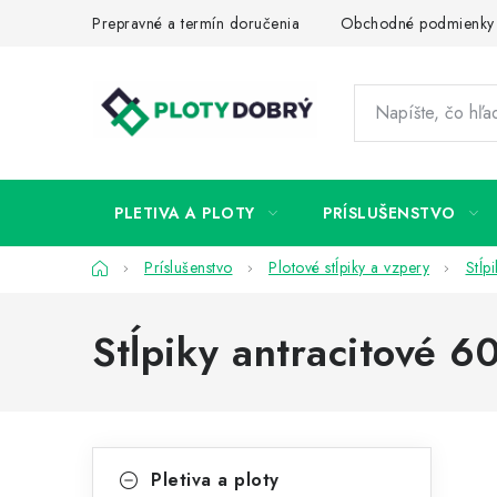
Prejsť
Prepravné a termín doručenia
Obchodné podmienky
na
obsah
PLETIVA A PLOTY
PRÍSLUŠENSTVO
Domov
Príslušenstvo
Plotové stĺpiky a vzpery
Stĺp
Stĺpiky antracitové 
B
K
Preskočiť
Pletiva a ploty
kategórie