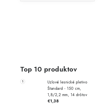
i
r
Top 10 produktov
Uzlové lesnické pletivo
Štandard - 150 cm,
i
1,8/2,2 mm, 14 drôtov
€1,38