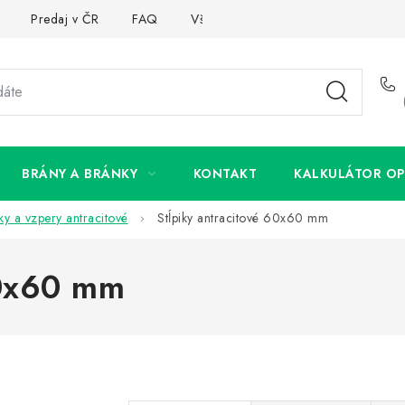
Predaj v ČR
FAQ
Všetko o súboroch cookies
BRÁNY A BRÁNKY
KONTAKT
KALKULÁTOR OP
iky a vzpery antracitové
Stĺpiky antracitové 60x60 mm
60x60 mm