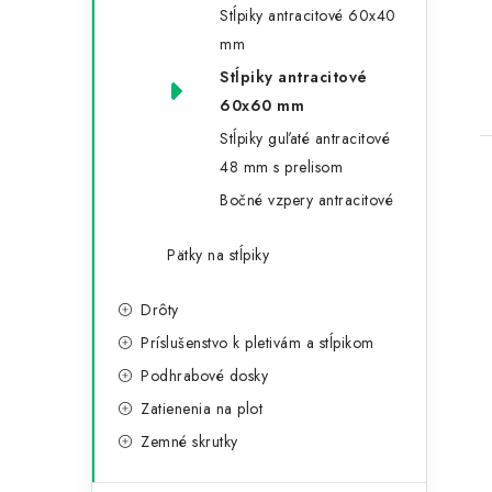
Stĺpiky antracitové 60x40
mm
t
Stĺpiky antracitové
60x60 mm
Stĺpiky guľaté antracitové
48 mm s prelisom
Bočné vzpery antracitové
Pätky na stĺpiky
Drôty
Príslušenstvo k pletivám a stĺpikom
Podhrabové dosky
Zatienenia na plot
Zemné skrutky