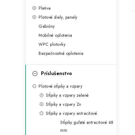
a
o
t
Pletiva
č
Plotové diely, panely
e
n
Gabióny
g
ý
Mobilné oplotenia
ó
WPC plotovky
p
r
Bezpečnostné oplotenie
a
i
i
e
n
Príslušenstvo
e
Plotové stĺpiky a vzpery
l
Stĺpiky a vzpery zelené
Stĺpiky a vzpery Zn
Stĺpiky a vzpery antracitové
Stĺpiky guľaté antracitové 48
mm