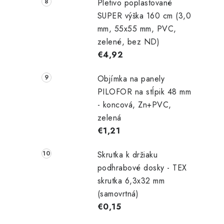
Pletivo poplastované
SUPER výška 160 cm (3,0
mm, 55x55 mm, PVC,
zelené, bez ND)
€4,92
Objímka na panely
PILOFOR na stĺpik 48 mm
- koncová, Zn+PVC,
zelená
€1,21
Skrutka k držiaku
podhrabové dosky - TEX
skrutka 6,3x32 mm
(samovrtná)
€0,15