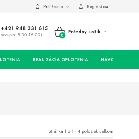
Prihlásenie
Registrácia
+421 948 331 615
Prázdny košík
(pon-pia: 8:00-16:00)
NÁKUPNÝ
KOŠÍK
LOTENIA
REALIZÁCIA OPLOTENIA
NÁVODY
Stránka
1
z
1
-
4
položiek celkom