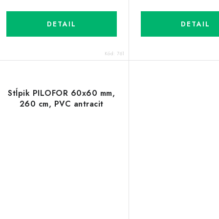
k
k
t
DETAIL
DETAIL
o
o
Kód:
761
v
v
Stĺpik PILOFOR 60x60 mm,
260 cm, PVC antracit