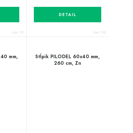
DETAIL
Kód:
731
Kód:
732
x40 mm,
Stĺpik PILODEL 60x40 mm,
260 cm, Zn