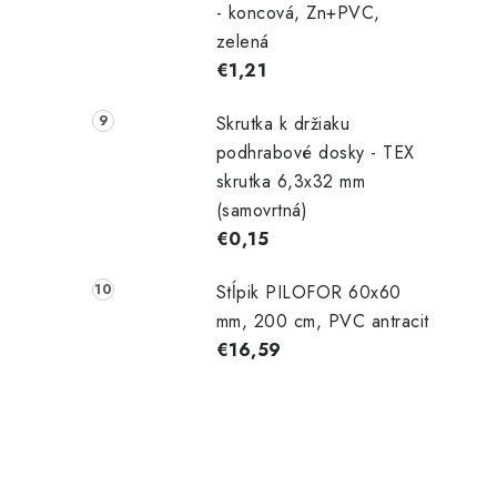
- koncová, Zn+PVC,
zelená
€1,21
Skrutka k držiaku
podhrabové dosky - TEX
skrutka 6,3x32 mm
(samovrtná)
€0,15
Stĺpik PILOFOR 60x60
mm, 200 cm, PVC antracit
€16,59