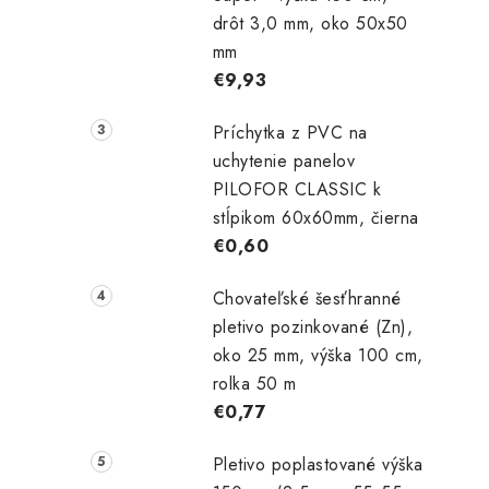
drôt 3,0 mm, oko 50x50
mm
€9,93
i
Príchytka z PVC na
uchytenie panelov
PILOFOR CLASSIC k
stĺpikom 60x60mm, čierna
r
€0,60
Chovateľské šesťhranné
pletivo pozinkované (Zn),
oko 25 mm, výška 100 cm,
rolka 50 m
€0,77
Pletivo poplastované výška
i