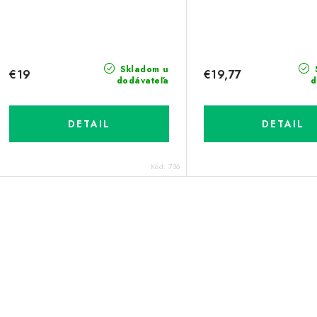
Skladom u
€19
€19,77
dodávateľa
d
DETAIL
DETAIL
Kód:
736
O
v
á