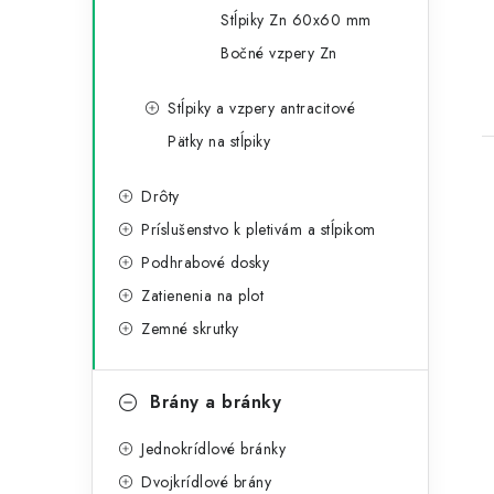
Stĺpiky Zn 60x60 mm
Bočné vzpery Zn
t
Stĺpiky a vzpery antracitové
Pätky na stĺpiky
Drôty
Príslušenstvo k pletivám a stĺpikom
Podhrabové dosky
Zatienenia na plot
Zemné skrutky
Brány a bránky
Jednokrídlové bránky
Dvojkrídlové brány