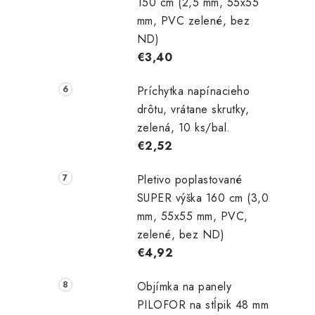
150 cm (2,5 mm, 55x55
mm, PVC zelené, bez
ND)
€3,40
Príchytka napínacieho
drôtu, vrátane skrutky,
zelená, 10 ks/bal.
€2,52
Pletivo poplastované
SUPER výška 160 cm (3,0
mm, 55x55 mm, PVC,
zelené, bez ND)
€4,92
Objímka na panely
PILOFOR na stĺpik 48 mm