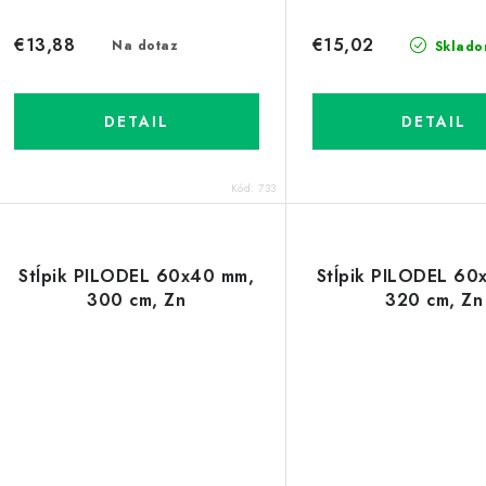
€13,88
€15,02
Na dotaz
Sklado
DETAIL
DETAIL
Kód:
733
Stĺpik PILODEL 60x40 mm,
Stĺpik PILODEL 60
300 cm, Zn
320 cm, Zn