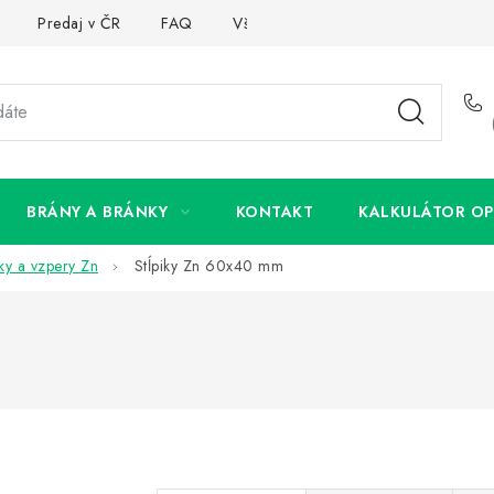
Predaj v ČR
FAQ
Všetko o súboroch cookies
BRÁNY A BRÁNKY
KONTAKT
KALKULÁTOR OP
iky a vzpery Zn
Stĺpiky Zn 60x40 mm