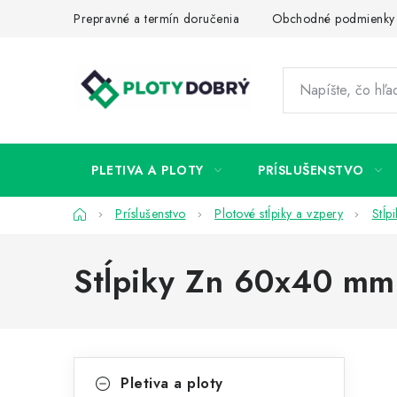
Prejsť
Prepravné a termín doručenia
Obchodné podmienky
na
obsah
PLETIVA A PLOTY
PRÍSLUŠENSTVO
Domov
Príslušenstvo
Plotové stĺpiky a vzpery
Stĺp
Stĺpiky Zn 60x40 mm
B
K
Preskočiť
Pletiva a ploty
kategórie