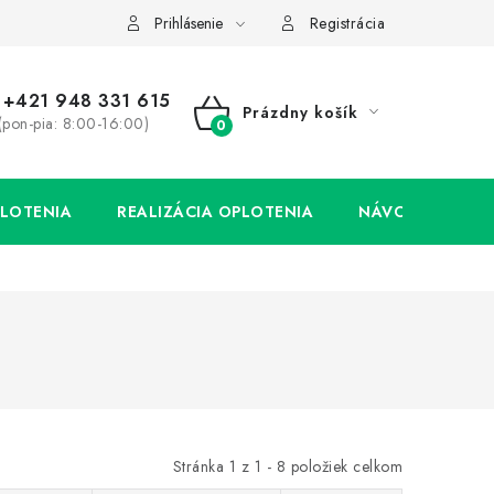
Prihlásenie
Registrácia
+421 948 331 615
Prázdny košík
(pon-pia: 8:00-16:00)
NÁKUPNÝ
KOŠÍK
LOTENIA
REALIZÁCIA OPLOTENIA
NÁVODY
Stránka
1
z
1
-
8
položiek celkom