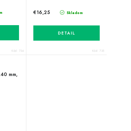
€16,25
m
Skladom
DETAIL
Kód:
734
Kód:
735
x40 mm,