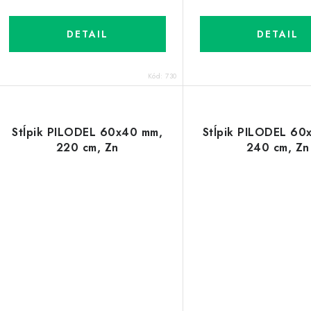
k
k
t
DETAIL
DETAIL
o
o
Kód:
730
v
v
Stĺpik PILODEL 60x40 mm,
Stĺpik PILODEL 60
220 cm, Zn
240 cm, Zn