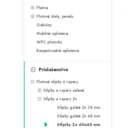
a
o
t
Pletiva
č
Plotové diely, panely
e
n
Gabióny
g
ý
Mobilné oplotenia
ó
WPC plotovky
p
r
Bezpečnostné oplotenie
a
i
i
e
n
Príslušenstvo
e
Plotové stĺpiky a vzpery
l
Stĺpiky a vzpery zelené
Stĺpiky a vzpery Zn
Stĺpiky guľaté Zn 38 mm
Stĺpiky guľaté Zn 48 mm
Stĺpiky Zn 60x40 mm