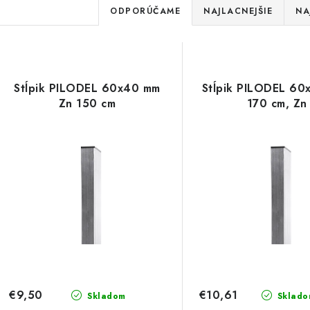
R
ODPORÚČAME
NAJLACNEJŠIE
NA
a
d
V
e
Stĺpik PILODEL 60x40 mm
Stĺpik PILODEL 60
ý
Zn 150 cm
170 cm, Zn
n
p
i
e
s
p
p
r
r
o
o
d
d
u
€9,50
€10,61
Skladom
Sklado
u