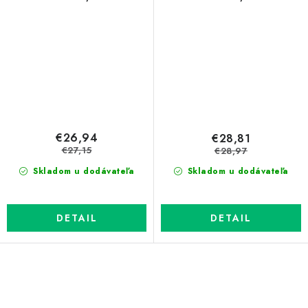
€26,94
€28,81
€27,15
€28,97
Skladom u dodávateľa
Skladom u dodávateľa
DETAIL
DETAIL
O
v