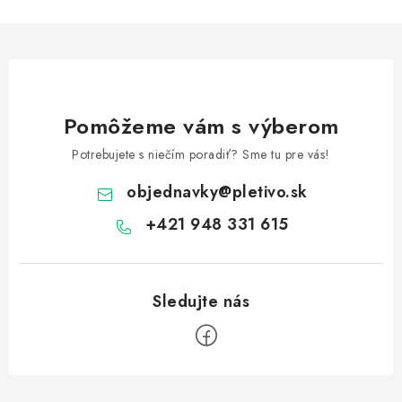
l
á
d
a
c
Pomôžeme vám s výberom
i
e
Potrebujete s niečím poradiť? Sme tu pre vás!
p
objednavky
@
pletivo.sk
r
v
+421 948 331 615
k
y
v
ý
p
i
Z
s