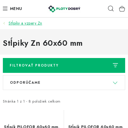
Prejsť
Hľad
na
obsah
Stĺpiky a vzpery Zn
PLETIVA A PLOTY
PRÍSLUŠENSTVO
Stĺpiky Zn 60x60 mm
BRÁNY A BRÁNKY
FILTROVAŤ PRODUKTY
KONTAKT
V
R
ODPORÚČAME
KALKULÁTOR OPLOTENIA
ý
a
p
d
REALIZÁCIA OPLOTENIA
i
e
Stránka
1
z
1
-
8
položiek celkom
s
n
NÁVODY
p
i
r
e
Stĺpik PILOFOR 60x60 mm,
Stĺpik PILOFOR 60x60 mm,